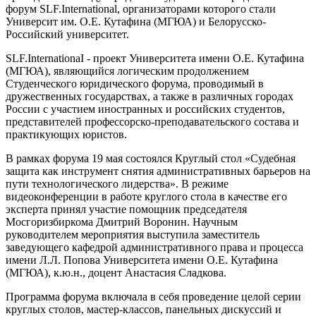
форум SLF.International, организаторами которого стали
Университ им. О.Е. Кутафина (МГЮА) и Белорусско-
Российский университет.
SLF.InternationaI - проект Университета имени О.Е. Кутафина
(МГЮА), являющийся логическим продолжением
Студенческого юридического форума, проводимый в
дружественных государствах, а также в различных городах
России с участием иностранных и российских студентов,
представителей профессорско-преподавательского состава и
практикующих юристов.
В рамках форума 19 мая состоялся Круглый стол «Судебная
защита как инструмент снятия административных барьеров на
пути технологического лидерства». В режиме
видеоконференции в работе круглого стола в качестве его
эксперта принял участие помощник председателя
Мосгоризбиркома Дмитрий Воронин. Научным
руководителем мероприятия выступила заместитель
заведующего кафедрой административного права и процесса
имени Л.Л. Попова Университета имени О.Е. Кутафина
(МГЮА), к.ю.н., доцент Анастасия Сладкова.
Программа форума включала в себя проведение целой серии
круглых столов, мастер-классов, панельных дискуссий и