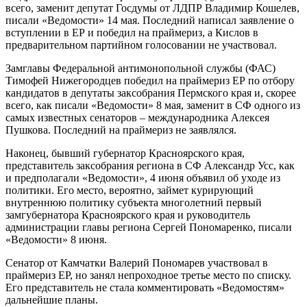
всего, заменит депутат Госдумы от ЛДПР Владимир Кошелев,
писали «Ведомости» 14 мая. Последний написал заявление о
вступлении в ЕР и победил на праймериз, а Кислов в
предварительном партийном голосовании не участвовал.
Замглавы Федеральной антимонопольной службы (ФАС)
Тимофей Нижегородцев победил на праймериз ЕР по отбору
кандидатов в депутаты заксобрания Пермского края и, скорее
всего, как писали «Ведомости» 8 мая, заменит в СФ одного из
самых известных сенаторов – международника Алексея
Пушкова. Последний на праймериз не заявлялся.
Наконец, бывший губернатор Красноярского края,
представитель заксобрания региона в СФ Александр Усс, как
и предполагали «Ведомости», 4 июня объявил об уходе из
политики. Его место, вероятно, займет курирующий
внутреннюю политику субъекта многолетний первый
замгубернатора Красноярского края и руководитель
администрации главы региона Сергей Пономаренко, писали
«Ведомости» 8 июня.
Сенатор от Камчатки Валерий Пономарев участвовал в
праймериз ЕР, но занял непроходное третье место по списку.
Его представитель не стала комментировать «Ведомостям»
дальнейшие планы.