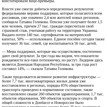
констатировали вице-премьеры.
Власти уже смогли добиться определенных результатов:
федеральными мерами поддержки, которые полагаются всем
россиянам, уже охвачено 2,4 млн жителей новых регионов,
сообщила Татьяна Голикова. Пенсии уже получают более 1,5
млн человек, причем 27 тыс. граждан пересчитали свой
страховой стаж, учитывая работу на территории Украины.
Выдано почти 140 тыс. сертификатов на материнский
капитал, 50% — использовано. Единое пособие сегодня также
получают 36 тыс. семей, где воспитывается 56 тыс. детей.
— Меры поддержки, которые мы осуществляем, постепенно
дают свой результат. За три года мы видим, что показатели
рождаемости все-таки потихонечку, но растут. Лидером здесь
является Донецкая Народная Республика, за три года рост
составил 14%, — сказала Татьяна Голикова.
Также продолжается активное развитие инфраструктуры —
более 7,7 тыс. многоквартирных жилых домов уже
восстановлено в регионах, порядка 85% общественного
транспорта приведено в нормативное состояние, также
восстановлено свыше 260 объектов здравоохранения, 1,7 тыс.
объектов образования, 500 объектов культуры и спорта. В
общей сложности в Донбассе и Новороссии было
восстановлено и построено заново более 25 тыс. различных