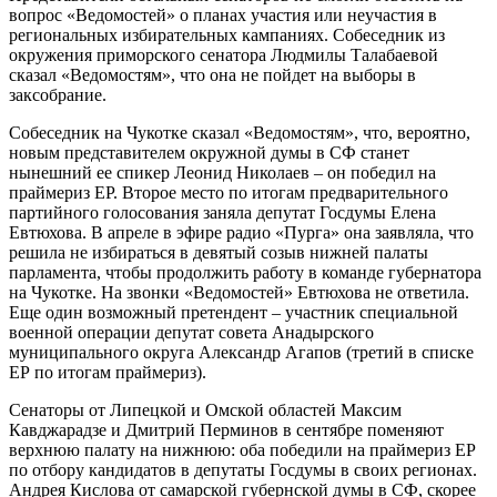
вопрос «Ведомостей» о планах участия или неучастия в
региональных избирательных кампаниях. Собеседник из
окружения приморского сенатора Людмилы Талабаевой
сказал «Ведомостям», что она не пойдет на выборы в
заксобрание.
Собеседник на Чукотке сказал «Ведомостям», что, вероятно,
новым представителем окружной думы в СФ станет
нынешний ее спикер Леонид Николаев – он победил на
праймериз ЕР. Второе место по итогам предварительного
партийного голосования заняла депутат Госдумы Елена
Евтюхова. В апреле в эфире радио «Пурга» она заявляла, что
решила не избираться в девятый созыв нижней палаты
парламента, чтобы продолжить работу в команде губернатора
на Чукотке. На звонки «Ведомостей» Евтюхова не ответила.
Еще один возможный претендент – участник специальной
военной операции депутат совета Анадырского
муниципального округа Александр Агапов (третий в списке
ЕР по итогам праймериз).
Сенаторы от Липецкой и Омской областей Максим
Кавджарадзе и Дмитрий Перминов в сентябре поменяют
верхнюю палату на нижнюю: оба победили на праймериз ЕР
по отбору кандидатов в депутаты Госдумы в своих регионах.
Андрея Кислова от самарской губернской думы в СФ, скорее