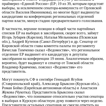
праймериз «Единой России» (ЕР; 19 из 39, которым предстоят
выборы, за исключением сенатора-коммуниста от Орловской
области Василия Иконникова), но многие будут выдвинуты
кандидатами на конференциях региональных отделений
партии власти, минуя стадию предварительного голосования.
В частности, верхние позиции в общей части партийных
списков ЕР на выборах в заксобрания, скорее всего, займут
Игорь Зубарев (Карелия), Наталья Мельникова (Псковская
обл.), Андрей Кутепов (Санкт-Петербург) и др. Сенатор от
Кировской области глава комитета палаты по регламенту
Вячеслав Тимченко сказал «Ведомостям», что региональное
отделение ЕР выдвинет его кандидатуру в депутаты
заксобрания на конференции 19 июня. Аналогичным образом,
вероятно, будет выдвинут и сенатор от Томской области
Владимир Кравченко, пояснил «Ведомостям» его
представитель.
Могут покинуть СФ в сентябре Геннадий Ягубов
(Ставропольский край), Александр Брыксин (Курская обл.),
Роман Бойко (Еврейская автономная область) и Анастасия
Жукова (Чукотка). Представитель Брыксина сказал
«Ведомостям», что понимание относительно участия сенатора
в выборах в Курскую областную думу появится через неделю.
Представители остальных сенаторов не смогли ответить на