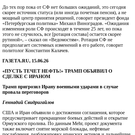
До тех пор пока от СФ нет больших ожиданий, это сегодня
скорее источник статуса (или иногда почетная пенсия), а не
мощный центр принятия решений, говорит президент фонда
«Петербургская политика» Михаил Виноградов. «Ожидания
изменения роли СФ происходят в течение 25 лет, но пока
этого не случилось, все [ротация состава] остается скорее
рутиной», – сказал он «Ведомостям». Ротация СФ не
предполагает системных изменений в его работе, говорит
политолог Константин Калачев.
ГАЗЕТА.RU, 15.06.26
«ПУСТЬ ТЕЧЕТ НЕФТЬ!» ТРАМП ОБЪЯВИЛ О
СДЕЛКЕ С ИРАНОМ
Трамп пригрозил Ирану военными ударами в случае
провала переговоров
Геннадий Свидригайлов
США и Иран объявили о достижении соглашения, которое
предусматривает прекращение боевых действий и открытие
Ормузского пролива. По данным Mehr, проект документа
также включает снятие морской блокады, нефтяные
послабления, разблокировку иранских активов и дальнейшие