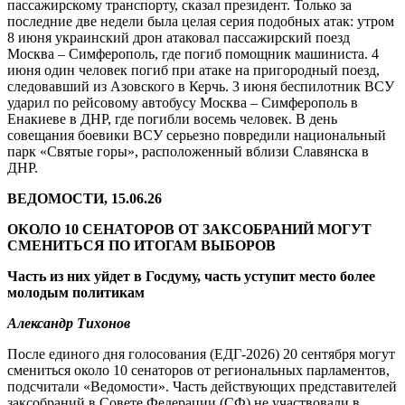
пассажирскому транспорту, сказал президент. Только за
последние две недели была целая серия подобных атак: утром
8 июня украинский дрон атаковал пассажирский поезд
Москва – Симферополь, где погиб помощник машиниста. 4
июня один человек погиб при атаке на пригородный поезд,
следовавший из Азовского в Керчь. 3 июня беспилотник ВСУ
ударил по рейсовому автобусу Москва – Симферополь в
Енакиеве в ДНР, где погибли восемь человек. В день
совещания боевики ВСУ серьезно повредили национальный
парк «Святые горы», расположенный вблизи Славянска в
ДНР.
ВЕДОМОСТИ, 15.06.26
ОКОЛО 10 СЕНАТОРОВ ОТ ЗАКСОБРАНИЙ МОГУТ
СМЕНИТЬСЯ ПО ИТОГАМ ВЫБОРОВ
Часть из них уйдет в Госдуму, часть уступит место более
молодым политикам
Александр Тихонов
После единого дня голосования (ЕДГ-2026) 20 сентября могут
смениться около 10 сенаторов от региональных парламентов,
подсчитали «Ведомости». Часть действующих представителей
заксобраний в Совете Федерации (СФ) не участвовали в