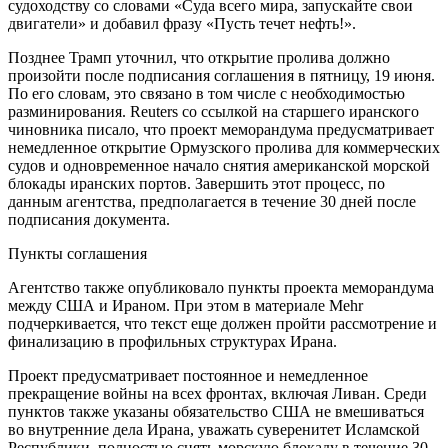
судоходству со словами «Суда всего мира, запускайте свои
двигатели» и добавил фразу «Пусть течет нефть!».
Позднее Трамп уточнил, что открытие пролива должно
произойти после подписания соглашения в пятницу, 19 июня.
По его словам, это связано в том числе с необходимостью
разминирования. Reuters со ссылкой на старшего иранского
чиновника писало, что проект меморандума предусматривает
немедленное открытие Ормузского пролива для коммерческих
судов и одновременное начало снятия американской морской
блокады иранских портов. Завершить этот процесс, по
данным агентства, предполагается в течение 30 дней после
подписания документа.
Пункты соглашения
Агентство также опубликовало пункты проекта меморандума
между США и Ираном. При этом в материале Mehr
подчеркивается, что текст еще должен пройти рассмотрение и
финализацию в профильных структурах Ирана.
Проект предусматривает постоянное и немедленное
прекращение войны на всех фронтах, включая Ливан. Среди
пунктов также указаны обязательство США не вмешиваться
во внутренние дела Ирана, уважать суверенитет Исламской
Республики, полностью снять морскую блокаду в течение 30