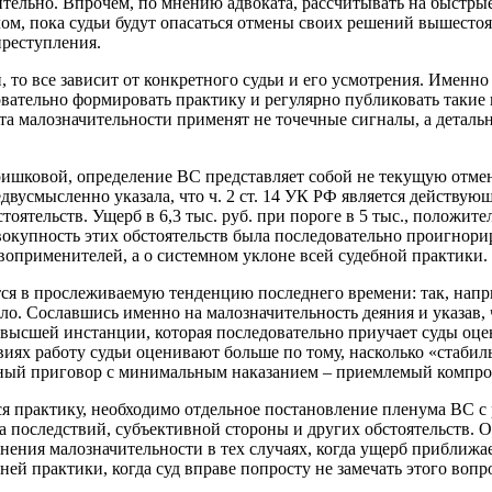
ительно. Впрочем, по мнению адвоката, рассчитывать на быстры
лом, пока судьи будут опасаться отмены своих решений вышест
преступления.
, то все зависит от конкретного судьи и его усмотрения. Именн
вательно формировать практику и регулярно публиковать такие 
та малозначительности применят не точечные сигналы, а детальн
ишковой, определение ВС представляет собой не текущую отмен
двусмысленно указала, что ч. 2 ст. 14 УК РФ является действу
оятельств. Ущерб в 6,3 тыс. руб. при пороге в 5 тыс., положите
вокупность этих обстоятельств была последовательно проигнори
воприменителей, а о системном уклоне всей судебной практики.
я в прослеживаемую тенденцию последнего времени: так, наприм
ыло. Сославшись именно на малозначительность деяния и указа
ия высшей инстанции, которая последовательно приучает суды о
виях работу судьи оценивают больше по тому, насколько «стаб
ьный приговор с минимальным наказанием – приемлемый компро
 практику, необходимо отдельное постановление пленума ВС с 
а последствий, субъективной стороны и других обстоятельств. 
нения малозначительности в тех случаях, когда ущерб приближа
ей практики, когда суд вправе попросту не замечать этого вопр