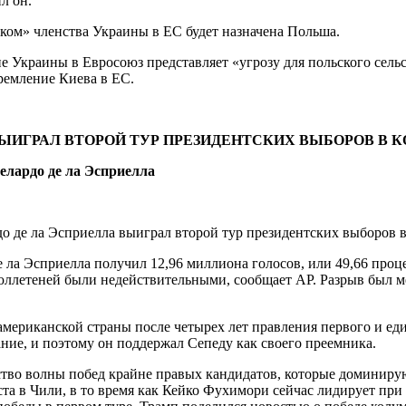
л он.
м» членства Украины в ЕС будет назначена Польша.
е Украины в Евросоюз представляет «угрозу для польского сель
ремление Киева в ЕС.
ЫИГРАЛ ВТОРОЙ ТУР ПРЕЗИДЕНТСКИХ ВЫБОРОВ В К
елардо де ла Эсприелла
 де ла Эсприелла выиграл второй тур президентских выборов в
ла Эсприелла получил 12,96 миллиона голосов, или 49,66 проце
юллетеней были недействительными, сообщает АР. Разрыв был мен
мериканской страны после четырех лет правления первого и ед
ние, и поэтому он поддержал Сепеду как своего преемника.
льство волны побед крайне правых кандидатов, которые доминир
а в Чили, в то время как Кейко Фухимори сейчас лидирует при п