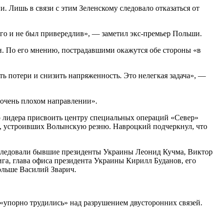
 Лишь в связи с этим Зеленскому следовало отказаться от
л его и не был привередлив», — заметил экс-премьер Польши.
. По его мнению, пострадавшими окажутся обе стороны «в
ь потери и снизить напряженность. Это нелегкая задача», —
очень плохом направлении».
о лидера присвоить центру специальных операций «Север»
, устроивших Волынскую резню. Навроцкий подчеркнул, что
оследовали бывшие президенты Украины Леонид Кучма, Виктор
а, глава офиса президента Украины Кирилл Буданов, его
ольше Василий Зварич.
 «упорно трудились» над разрушением двусторонних связей.