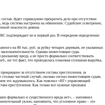
состав, будет справедливо прекратить дело при отсутствии
, ведь система настроена на обвинение. Судейское усмотрение,
венной опасности деяния.
 ВС подтверждает не в первый раз. В очередном определении
ого на 80 тыс. руб. за рубку четырех деревьев, не указанных
о малозначительности. Однако нижестоящие суды
еальному вреду, а не просто формально соответствовать
уб., ни тот факт, что проводилась плановая сплошная вырубка,
рекращено за отсутствием состава преступления, за
столько частный случай, сколько сигнал нижестоящим судам.
, чем это задумывалось. Как пояснил «НГ» управляющий
става преступления. Как только все нужные признаки
рушен формально и существенного вреда нет», – напомнил
инительный уклон, напомнить, что уголовное право – это