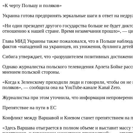
«К черту Польшу и поляков»
Украина готова предпринять зеркальные шаги в ответ на недр
«Ни один президент другого государства больше не будет дик
отношению к нашей стране. Время незамечания прошло», — ц
Глава МИД Украины также пожаловался, что в Польше наблюд
фактов «нападений на украинцев, их унижения, буллинга детей
Сибига утверждает, что «разрушителем позитивных достижени
Однако журналистка польского телевидения Арлета Бойке расск
мнением польской стороны.
«Когда к Зеленскому приходили люди и говорили, чтобы он не 
поляков», — сообщила она на YouTube-канале Kanał Zero.
Журналистка при этом уточнила, что информация непроверенна
Препятствие на пути в ЕС
Конфликт между Варшавой и Киевом станет препятствием на 
«Здесь Варшава отыграется в полном объеме и выставит массу 