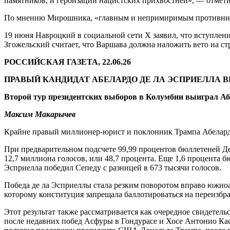
памятников, и героизации нацистских прихвостней», — отмети
По мнению Мирошника, «главным и непримиримым противнико
19 июня Навроцкий в социальной сети Х заявил, что вступлени
Згожельский считает, что Варшава должна наложить вето на ст
РОССИЙСКАЯ ГАЗЕТА, 22.06.26
ПРАВЫЙ КАНДИДАТ АБЕЛАРДО ДЕ ЛА ЭСПРИЕЛЛА В
Второй тур президентских выборов в Колумбии выиграл Аб
Максим Макарычев
Крайне правый миллионер-юрист и поклонник Трампа Абелардо
При предварительном подсчете 99,99 процентов бюллетеней Де 
12,7 миллиона голосов, или 48,7 процента. Еще 1,6 процента б
Эсприелла победил Сепеду с разницей в 673 тысячи голосов.
Победа де ла Эсприеллы стала резким поворотом вправо южноа
которому конституция запрещала баллотироваться на переизбра
Этот результат также рассматривается как очередное свидете
после недавних побед Асфуры в Гондурасе и Хосе Антонио Каст