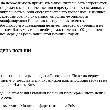
 на необходимость применять малозначительность встречаются
 по делам о мошенничестве или о преступлениях, связанных с
ачительностью, если обстоятельства это позволяют. Нынешнее
я, которые обычно указывают на большую опасность
 квалифицирующий признак преступления является
бе способ его совершения не имеет правового значения и не
считает Пастухов, и нет необходимости менять УК, достаточно
 все меры для реализации этой позиции судами.
ОРДЕНА ПОЛЬШИ
 польской награды — ордена Белого орла. Политик вернул
ает, что представители украинской власти должны вернуть не
териале «Газеты.Ru».
рад. Об этом заявил бывший польский премьер-министр Лешек
о орла.
— выступил Миллер в эфире телеканала Polsat.