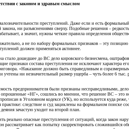
етствии с законом и здравым смыслом
алозначительности преступлений. Даже если и есть формальный 
 закона, ни разъяснениями сверху. Подобные решения – редкость
рабатывает, а значит, нужны четкие правила определения общест
жательно, а не по набору формальных признаков – эту позицию
ступлений должен применяться активнее.
 стало дошедшее до ВС дело кировского бизнесмена, оштрафованн
щие признаки состава преступления не исключают характера ег
говора. «Наказание должно быть справедливым и соразмерным р
и учтены ни незначительный размер ущерба – чуть более 6 тыс. р
мость предпринимателя были признаны несправедливыми, дело п
прошенные «НГ», сошлись во мнении, что решение ВС – это не 
рописан в Уголовном кодексе (УК), но используется куда реже
 практике: следствие и суд зациклены на формальном поиске со
еяния зачастую уходит на второй план.
лить реально опасные преступления от ситуаций, когда закон на
он рассматривает как попытку скорректировать сложившийся обв