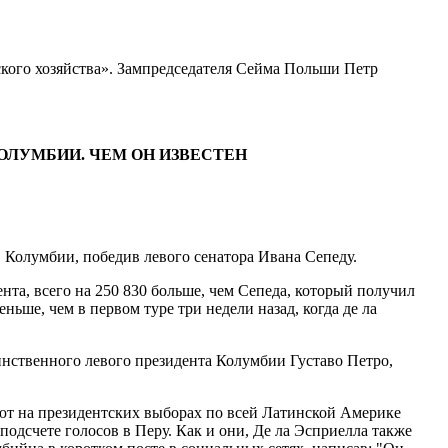
ского хозяйства». Зампредседателя Сейма Польши Петр
ОЛУМБИИ. ЧЕМ ОН ИЗВЕСТЕН
 Колумбии, победив левого сенатора Ивана Сепеду.
нта, всего на 250 830 больше, чем Сепеда, который получил
ьше, чем в первом туре три недели назад, когда де ла
инственного левого президента Колумбии Густаво Петро,
уют на президентских выборах по всей Латинской Америке
одсчете голосов в Перу. Как и они, Де ла Эсприелла также