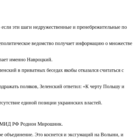
но если эти шаги недружественные и пренебрежительные по
еполитическое ведомство получает информацию о множестве
упает именно Навроцкий.
енский в приватных беседах якобы отказался считаться с
здражать поляков, Зеленский ответил: «К черту Польшу и
тсутствие единой позиции украинских властей.
ям МИД РФ Родион Мирошник.
ое объединение. Это коснется и эксгумаций на Волыни, и