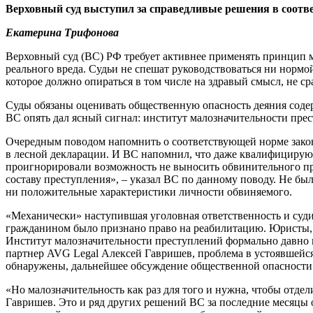
Верховный суд выступил за справедливые решения в соотв
Екатерина Трифонова
Верховный суд (ВС) РФ требует активнее применять принцип м
реального вреда. Судьи не спешат руководствоваться ни нормой
которое должно опираться в том числе на здравый смысл, не с
Суды обязаны оценивать общественную опасность деяния содер
ВС опять дал ясный сигнал: институт малозначительности пре
Очередным поводом напомнить о соответствующей норме закона
в лесной декларации. И ВС напомнил, что даже квалифицирую
проигнорировали возможность не выносить обвинительного при
составу преступления», – указал ВС по данному поводу. Не был
ни положительные характеристики личности обвиняемого.
«Механически» наступившая уголовная ответственность и суди
гражданином было признано право на реабилитацию. Юристы, о
Институт малозначительности преступлений формально давно п
партнер AVG Legal Алексей Гавришев, проблема в устоявшейся
обнаружены, дальнейшее обсуждение общественной опасности д
«Но малозначительность как раз для того и нужна, чтобы отде
Гавришев. Это и ряд других решений ВС за последние месяцы 