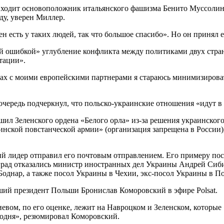
входит основоположник итальянского фашизма Бенито Муссолини.
ду, уверен Миллер.
рден есть у таких людей, так что большое спасибо». Но он приня
й ошибкой» углубление конфликта между политиками двух стран
тации».
дах с моими европейскими партнерами я стараюсь минимизироват
редь подчеркнул, что польско-украинские отношения «идут в 
ил Зеленского ордена «Белого орла» из-за решения украинског
ской повстанческой армии» (организация запрещена в России)
ий лидер отправил его почтовым отправлением. Его примеру п
рад отказались министр иностранных дел Украины Андрей Сибиг
однар, а также посол Украины в Чехии, экс-посол Украины в П
вший президент Польши Бронислав Коморовский в эфире Polsat.
евом, по его оценке, лежит на Навроцком и Зеленском, которые
егодня», резюмировал Коморовский.