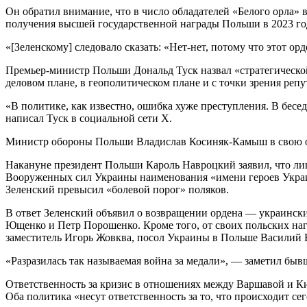
Он обратил внимание, что в число обладателей «Белого орла» 
получения высшей государственной награды Польши в 2023 го
«[Зеленскому] следовало сказать: «Нет-нет, потому что этот о
Премьер-министр Польши Дональд Туск назвал «стратегическо
деловом плане, в геополитическом плане и с точки зрения репу
«В политике, как известно, ошибка хуже преступления. В бесе
написал Туск в социальной сети Х.
Министр обороны Польши Владислав Косиняк-Камыш в свою оче
Накануне президент Польши Кароль Навроцкий заявил, что лиш
Вооруженных сил Украины наименования «имени героев Украин
Зеленский превысил «болевой порог» поляков.
В ответ Зеленский объявил о возвращении ордена — украинск
Ющенко и Петр Порошенко. Кроме того, от своих польских наг
заместитель Игорь Жовква, посол Украины в Польше Василий Б
«Разразилась так называемая война за медали», — заметил бы
Ответственность за кризис в отношениях между Варшавой и Ки
Оба политика «несут ответственность за то, что происходит с