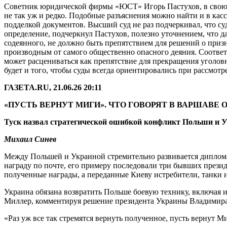
Советник юридической фирмы «ЮСТ» Игорь Пастухов, в свою оч
не так уж и редко. Подобные разъяснения можно найти и в кас
подделкой документов. Высший суд не раз подчеркивал, что су
определение, подчеркнул Пастухов, полезно уточнением, что
содеянного, не должно быть препятствием для решений о при
производным от самого общественно опасного деяния. Соответс
может расцениваться как препятствие для прекращения уголовн
будет и того, чтобы суды всегда ориентировались при рассмот
ГАЗЕТА.RU, 21.06.26 20:11
«ПУСТЬ ВЕРНУТ МИГИ». ЧТО ГОВОРЯТ В ВАРШАВЕ
Туск назвал стратегической ошибкой конфликт Польши и 
Михаил Синев
Между Польшей и Украиной стремительно развивается диплома
награду по почте, его примеру последовали три бывших прези
полученные награды, а переданные Киеву истребители, танки 
Украина обязана возвратить Польше боевую технику, включая 
Миллер, комментируя решение президента Украины Владимира З
«Раз уж все так стремятся вернуть полученное, пусть вернут М