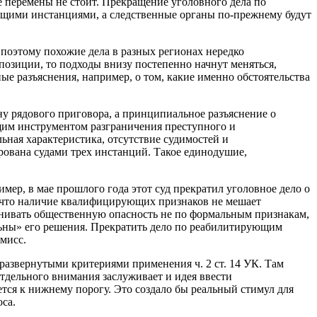
е перемены не стоит. Прекращение уголовного дела по
оящими инстанциями, а следственные органы по-прежнему будут
о поэтому похожие дела в разных регионах нередко
позиции, то подходы внизу постепенно начнут меняться,
ые разъяснения, например, о том, какие именно обстоятельства
у рядового приговора, а принципиальное разъяснение о
ющим инструментом разграничения преступного и
льная характеристика, отсутствие судимостей и
рована судами трех инстанций. Такое единодушие,
ер, в мае прошлого года этот суд прекратил уголовное дело о
в, что наличие квалифицирующих признаков не мешает
ценивать общественную опасность не по формальным признакам,
ильны» его решения. Прекратить дело по реабилитирующим
мисс.
развернутыми критериями применения ч. 2 ст. 14 УК. Там
Отдельного внимания заслуживает и идея ввести
ется к нижнему порогу. Это создало бы реальный стимул для
оса.