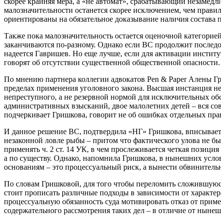
скорее крайняя мера, а «не автомат», срабатывающий незамедл
малозначительности останется скорее исключением, чем прави
ориентированы на обязательное доказывание наличия состава 
Также пока малозначительность остается оценочной категорией
заканчиваются по-разному. Однако если ВС продолжит последо
надеется Гавришев. Но еще лучше, если для активации институ
говорят об отсутствии существенной общественной опасности.
По мнению партнера коллегии адвокатов Pen & Paper Алены Гр
пределах применения уголовного закона. Высшая инстанция не
непреступного, а не резервной нормой для исключительных обст
административных взысканий, двое малолетних детей – вся со
подчеркивает Гришкова, говорит не об ошибках отдельных пра
И данное решение ВС, подтвердила «НГ» Гришкова, вписываетс
незаконной ловле рыбы – притом что фактического улова не б
применять ч. 2 ст. 14 УК, в чем прослеживается четкая позиц
а по существу. Однако, напомнила Гришкова, в нынешних усло
основаниям – это процессуальный риск, а вынести обвинител
По словам Гришковой, для того чтобы переломить сложившуюся
стоит прописать различные подходы в зависимости от характер
процессуальную обязанность суда мотивировать отказ от приме
содержательного рассмотрения таких дел – в отличие от нынешн