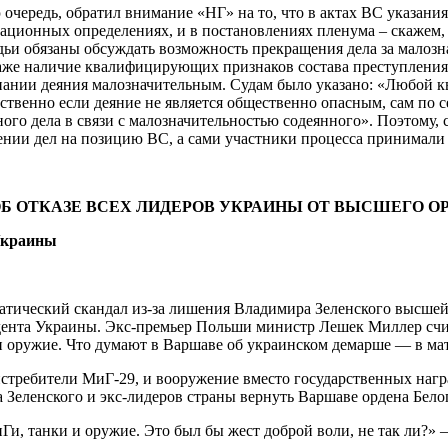
ередь, обратил внимание «НГ» на то, что в актах ВС указания
сационных определениях, и в постановлениях пленума – скажем,
дьи обязаны обсуждать возможность прекращения дела за малозн
 даже наличие квалифицирующих признаков состава преступлени
знании деяния малозначительным. Судам было указано: «Любой
твенно если деяние не является общественно опасным, сам по се
ого дела в связи с малозначительностью содеянного». Поэтому, 
рении дел на позицию ВС, а сами участники процесса принимали
 ОБ ОТКАЗЕ ВСЕХ ЛИДЕРОВ УКРАИНЫ ОТ ВЫСШЕГО 
Украины
тический скандал из-за лишения Владимира Зеленского высшей
дента Украины. Экс-премьер Польши министр Лешек Миллер счит
и оружие. Что думают в Варшаве об украинском демарше — в ма
истребители МиГ-29, и вооружение вместо государственных наг
еленского и экс-лидеров страны вернуть Варшаве ордена Белог
иГи, танки и оружие. Это был бы жест доброй воли, не так ли?» 