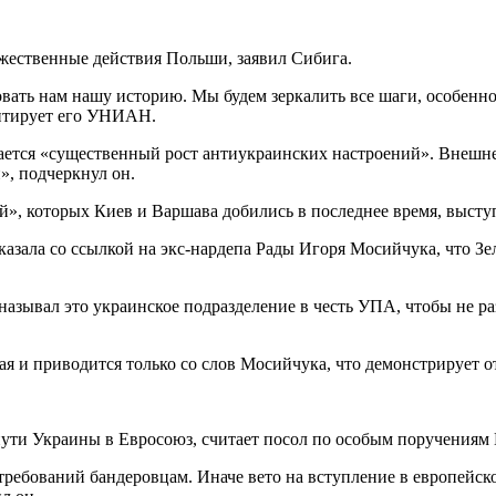
ужественные действия Польши, заявил Сибига.
товать нам нашу историю. Мы будем зеркалить все шаги, особен
итирует его УНИАН.
ается «существенный рост антиукраинских настроений». Внешн
», подчеркнул он.
й», которых Киев и Варшава добились в последнее время, выст
азала со ссылкой на экс-нардепа Рады Игоря Мосийчука, что Зел
называл это украинское подразделение в честь УПА, чтобы не ра
я и приводится только со слов Мосийчука, что демонстрирует о
пути Украины в Евросоюз, считает посол по особым поручени
требований бандеровцам. Иначе вето на вступление в европейск