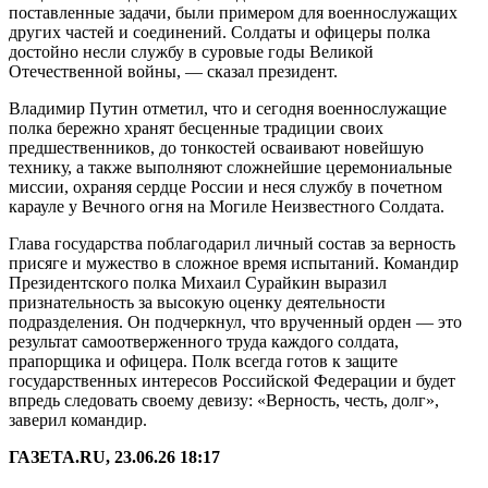
поставленные задачи, были примером для военнослужащих
других частей и соединений. Солдаты и офицеры полка
достойно несли службу в суровые годы Великой
Отечественной войны, — сказал президент.
Владимир Путин отметил, что и сегодня военнослужащие
полка бережно хранят бесценные традиции своих
предшественников, до тонкостей осваивают новейшую
технику, а также выполняют сложнейшие церемониальные
миссии, охраняя сердце России и неся службу в почетном
карауле у Вечного огня на Могиле Неизвестного Солдата.
Глава государства поблагодарил личный состав за верность
присяге и мужество в сложное время испытаний. Командир
Президентского полка Михаил Сурайкин выразил
признательность за высокую оценку деятельности
подразделения. Он подчеркнул, что врученный орден — это
результат самоотверженного труда каждого солдата,
прапорщика и офицера. Полк всегда готов к защите
государственных интересов Российской Федерации и будет
впредь следовать своему девизу: «Верность, честь, долг»,
заверил командир.
ГАЗЕТА.RU, 23.06.26 18:17