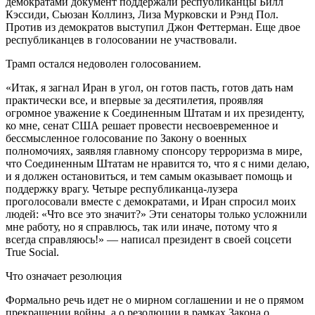
демократами документ поддержали республиканцы Билл
Кэссиди, Сьюзан Коллинз, Лиза Мурковски и Рэнд Пол.
Против из демократов выступил Джон Феттерман. Еще двое
республиканцев в голосовании не участвовали.
Трамп остался недоволен голосованием.
«Итак, я загнал Иран в угол, он готов пасть, готов дать нам
практически все, и впервые за десятилетия, проявляя
огромное уважение к Соединенным Штатам и их президенту,
ко мне, сенат США решает провести несвоевременное и
бессмысленное голосование по Закону о военных
полномочиях, заявляя главному спонсору терроризма в мире,
что Соединенным Штатам не нравится то, что я с ними делаю,
и я должен остановиться, и тем самым оказывает помощь и
поддержку врагу. Четыре республиканца-лузера
проголосовали вместе с демократами, и Иран спросил моих
людей: «Что все это значит?» Эти сенаторы только усложнили
мне работу, но я справлюсь, так или иначе, потому что я
всегда справляюсь!» — написал президент в своей соцсети
True Social.
Что означает резолюция
Формально речь идет не о мирном соглашении и не о прямом
прекращении войны, а о резолюции в рамках Закона о