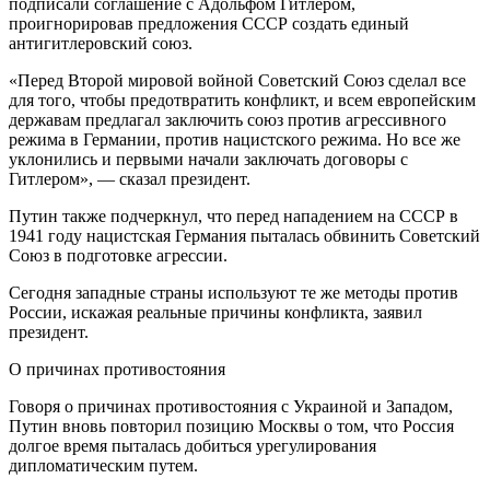
подписали соглашение с Адольфом Гитлером,
проигнорировав предложения СССР создать единый
антигитлеровский союз.
«Перед Второй мировой войной Советский Союз сделал все
для того, чтобы предотвратить конфликт, и всем европейским
державам предлагал заключить союз против агрессивного
режима в Германии, против нацистского режима. Но все же
уклонились и первыми начали заключать договоры с
Гитлером», — сказал президент.
Путин также подчеркнул, что перед нападением на СССР в
1941 году нацистская Германия пыталась обвинить Советский
Союз в подготовке агрессии.
Сегодня западные страны используют те же методы против
России, искажая реальные причины конфликта, заявил
президент.
О причинах противостояния
Говоря о причинах противостояния с Украиной и Западом,
Путин вновь повторил позицию Москвы о том, что Россия
долгое время пыталась добиться урегулирования
дипломатическим путем.