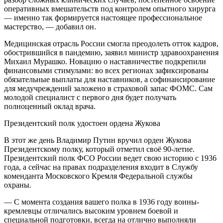
оперативных вмешательств под контролем опытного хирурга
— именно так формируется настоящее профессиональное
мастерство, — добавил он.
Медицинская отрасль России смогла преодолеть отток кадров,
обострившийся в пандемию, заявил министр здравоохранения
Михаил Мурашко. Новацию о наставничестве подкрепили
финансовыми стимулами: во всех регионах зафиксированы
обязательные выплаты для наставников, а софинансирование
для медучреждений заложено в страховой запас ФОМС. Сам
молодой специалист с первого дня будет получать
полноценный оклад врача.
Президентский полк удостоен ордена Жукова
В этот же день Владимир Путин вручил орден Жукова
Президентскому полку, который отметил своё 90-летие.
Президентский полк ФСО России ведет свою историю с 1936
года, а сейчас на правах подразделения входит в Службу
коменданта Московского Кремля Федеральной службы
охраны.
— С момента создания вашего полка в 1936 году воины-
кремлевцы отличались высоким уровнем боевой и
специальной подготовки, всегда на отлично выполняли