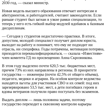
2030 год, — сказал министр.
Новая модель высшего образования отвечает интересам и
абитуриентов, и работодателей, считают законодатели. Если
раньше студент был загнан в узкие рамки специализации, то
теперь у него есть гибкий выбор модулей вдобавок к базовым
дисциплинам.
— Сегодня у студентов недостаточно практики. В итоге,
допустим, молодой специалист получает диплом юриста,
выходит на работу и понимает, что ему не подходит ни
отрасль, ни специфика. Годы потрачены, мотивация потеряна,
приходится переквалифицироваться, — сказала «Известиям»
член комитета ГД по просвещению Анна Скрозникова.
В этом году выделено почти 620,5 тыс. бюджетных мест,
причем 73% из них направлены в регионы. В приоритете
государства — инженеры (почти 42,5% от общего объема),
педагоги, медики и аграрии. На особом контроле ведомства
находятся льготы для участников СВО и их семей: под них
зарезервировано 53,5 тыс. мест, а дети погибших героев и
вдовы ветеранов получили право поступать без экзаменов.
Выдать диплом — лишь половина задачи, поэтому
государство переходит к сквозному контролю карьеры