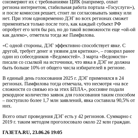
соизмеряют их с требованиями ЦИК (например, охват
региона интернетом, стабильная работа портала «Госуслуги»),
и после комиссия решает, стоит ли согласовывать заявку или
нет. При этом одновременно ДЭГ во всех регионах сможет
применяться только после того, как каждый субъект РФ
опробует его хотя бы раз, но до такой возможности еще «ой-ой
как далеко», отметила тогда же Памфилова.
«С одной стороны, ДЭГ эффективно способствует явке. С
другой, требует денег и уязвим для критики», – говорил ранее
один из собеседников «Ведомостей». 3 марта «Ведомости»
писали со ссылкой на источники, что явка в ДЭГ не должна
быть больше 10% от общего числа избирателей в регионе.
В единый день голосования 2025 г. ДЭГ применялся в 24
регионах. Памфилова тогда отмечала, что несмотря «на все
сложности со связью из-за этих БПЛА», россияне подали
рекордное количество заявок для голосования таким способом
– поступило более 1,7 млн заявлений, явка составила 90,5% от
них.
Всего опыт проведения ДЭГ есть у 42 регионов. Суммарно с
2019 г. таким методом проголосовало около 22 млн граждан.
ГАЗЕТА.RU, 23.06.26 19:05