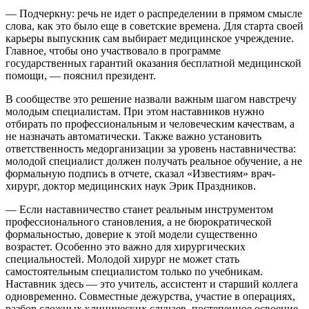
— Подчеркну: речь не идет о распределении в прямом смысле
слова, как это было еще в советские времена. Для старта своей
карьеры выпускник сам выбирает медицинское учреждение.
Главное, чтобы оно участвовало в программе
государственных гарантий оказания бесплатной медицинской
помощи, — пояснил президент.
В сообществе это решение назвали важным шагом навстречу
молодым специалистам. При этом наставников нужно
отбирать по профессиональным и человеческим качествам, а
не назначать автоматически. Также важно установить
ответственность медорганизации за уровень наставничества:
молодой специалист должен получать реальное обучение, а не
формальную подпись в отчете, сказал «Известиям» врач-
хирург, доктор медицинских наук Эрик Праздников.
— Если наставничество станет реальным инструментом
профессионального становления, а не бюрократической
формальностью, доверие к этой модели существенно
возрастет. Особенно это важно для хирургических
специальностей. Молодой хирург не может стать
самостоятельным специалистом только по учебникам.
Наставник здесь — это учитель, ассистент и старший коллега
одновременно. Совместные дежурства, участие в операциях,
разбор сложных клинических случаев, постепенное освоение