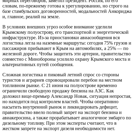
мирных переговоров, заметил президент. Россия, по его
словам, по-прежнему готова к урегулированию, но строго на
базе стамбульских договоренностей, модальностей Анкориджа
и, главное, реалий на земле.
В условиях внешних угроз особое внимание уделили
Крымскому полуострову, его транспортной и энергетической
инфраструктуре. Из-за приостановки авиасообщения вся
логистика легла на наземные маршруты: сегодня 75% грузов и
пассажиров прибывают в Крым на автомобилях, а 25% — по
железной дороге. Чтобы защитить эти артерии, правительство
совместно с Минобороны усилило охрану Крымского моста и
альтернативных путей сообщения.
Сложная логистика и пиковый летний спрос со стороны
туристов и аграриев спровоцировали перебои на местном
топливном рынке. С 21 июня на полуострове временно
ограничили свободную продажу бензина на АЗС. Как
доложил вице-премьер Александр Новак, ситуация непростая,
но находится под контролем властей. Чтобы оперативно
насытить внутренний рынок и ликвидировать дефицит,
правительство ввело полный запрет на экспорт бензина и
авиакеросина, а также прорабатывает аналогичное эмбарго по
дизельному топливу. При этом эксперты считают, что в
жестком запрете на экспорт дизеля необходимости нет.