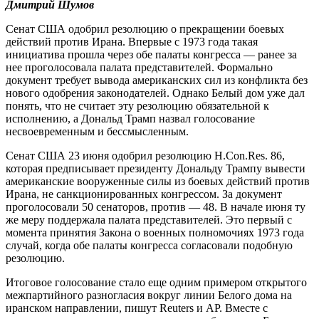
Дмитрий Шумов
Сенат США одобрил резолюцию о прекращении боевых
действий против Ирана. Впервые с 1973 года такая
инициатива прошла через обе палаты конгресса — ранее за
нее проголосовала палата представителей. Формально
документ требует вывода американских сил из конфликта без
нового одобрения законодателей. Однако Белый дом уже дал
понять, что не считает эту резолюцию обязательной к
исполнению, а Дональд Трамп назвал голосование
несвоевременным и бессмысленным.
Сенат США 23 июня одобрил резолюцию H.Con.Res. 86,
которая предписывает президенту Дональду Трампу вывести
американские вооруженные силы из боевых действий против
Ирана, не санкционированных конгрессом. За документ
проголосовали 50 сенаторов, против — 48. В начале июня ту
же меру поддержала палата представителей. Это первый с
момента принятия Закона о военных полномочиях 1973 года
случай, когда обе палаты конгресса согласовали подобную
резолюцию.
Итоговое голосование стало еще одним примером открытого
межпартийного разногласия вокруг линии Белого дома на
иранском направлении, пишут Reuters и AP. Вместе с