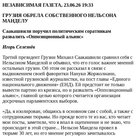
НЕЗАВИСИМАЯ ГАЗЕТА, 23.06.26 19:33
ГРУЗИЯ ОБРЕЛА СОБСТВЕННОГО НЕЛЬСОНА
МАНДЕЛУ
Саакашвили поручил политическим соратникам
развалить «Оппозиционный альянс»
Игорь Селезнёв
Третий президент Грузии Михаил Саакашвили сравнил себя с
Нельсоном Манделой и объявил, что его голос важнее мнений
остальных грузин. Об этом он рассказал в связи с
выдвижением своей фаворитки Нануки Жоржолиани,
известной грузинской журналистки, на пост главы «Единого
национального движения» (ЕНД). Ей предстоит не только
вывести партию из кризиса, но и развалить «Оппозиционный
альянс», главной целью которого считается организация
досрочных парламентских выборов.
«Да, я изолирован, общаюсь в основном сам с собой, а также с
сотрудниками тюрьмы. Но прежде всего те из вас, кто читает
мои посты, заметили, что я впал в оцепенение и не знаю, что
происходит в этой стране... Нельсон Мандела провел в
тюрьме 30 лет, но его мнение регулярно зачитывалось