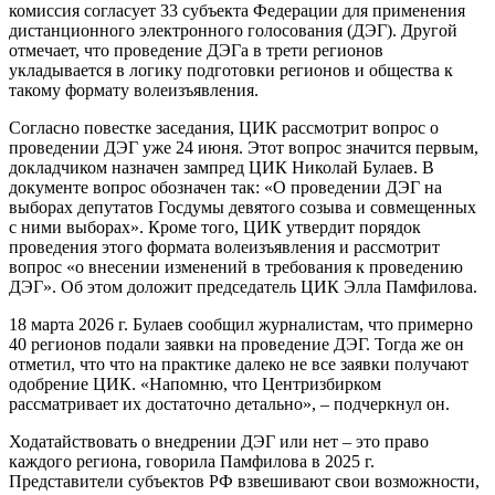
комиссия согласует 33 субъекта Федерации для применения
дистанционного электронного голосования (ДЭГ). Другой
отмечает, что проведение ДЭГа в трети регионов
укладывается в логику подготовки регионов и общества к
такому формату волеизъявления.
Согласно повестке заседания, ЦИК рассмотрит вопрос о
проведении ДЭГ уже 24 июня. Этот вопрос значится первым,
докладчиком назначен зампред ЦИК Николай Булаев. В
документе вопрос обозначен так: «О проведении ДЭГ на
выборах депутатов Госдумы девятого созыва и совмещенных
с ними выборах». Кроме того, ЦИК утвердит порядок
проведения этого формата волеизъявления и рассмотрит
вопрос «о внесении изменений в требования к проведению
ДЭГ». Об этом доложит председатель ЦИК Элла Памфилова.
18 марта 2026 г. Булаев сообщил журналистам, что примерно
40 регионов подали заявки на проведение ДЭГ. Тогда же он
отметил, что что на практике далеко не все заявки получают
одобрение ЦИК. «Напомню, что Центризбирком
рассматривает их достаточно детально», – подчеркнул он.
Ходатайствовать о внедрении ДЭГ или нет – это право
каждого региона, говорила Памфилова в 2025 г.
Представители субъектов РФ взвешивают свои возможности,