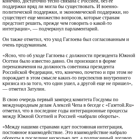
конечно, достаточно тесно связана с Россией, без ее
поддержки вряд ли могла бы существовать. И военно-
политической поддержки, и экономической поддержки, но
существует еще множество вопросов, которые странам
предстоит решить, прежде чем говорить о какой-то
интеграции», — подчеркнул парламентарий.
Он также отметил, что уход Гаглоева был согласованным и
очень продуманным.
«Ясно, что об уходе Гаглоева с должности президента Южной
Осетии было известно давно. Он произошел в форме
переназначения на должность советника президента
Российской Федерации, что, конечно, почетно и при этом не
порождает в этом смысле каких-то перспектив внутреннего
кризиса из-за того, что один ушел, а другой еще не пришел»,
— отметил Затулин.
В свою очередь первый зампред комитета Госдумы по
международным делам Алексей Чепа в беседе с «Газетой.Ru»
отметил, что в последние годы интеграционные процессы
между Южной Осетией и Россией «набрали обороты».
«Между нашими странами идет постоянная интеграция,
постоянное взаимодействие. Это взаимодействие набрало
обороты в последние несколько лет, а подписанный договор