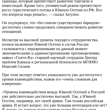
границы, который препятствует развитию торговли и
инвестиций. Кроме того, упомянутый режим препятствует
росту туристического потока в Южную Осетию из РФ. Все
эти вопросы надо решать», — сказал Затулин.
Он подчеркнул, что «без снятия существующих барьеров»
достаточно сложно продолжать совершенствовать развитие
отношений.
Несмотря на высокий уровень текущего сотрудничества,
полное включение Южной Осетии в состав России
сталкивается с неразрешимыми на данный момент
экономическими и административными противоречиями,
заявил «Газете.Ru» старший научный сотрудник Центра
проблем Кавказа и региональной безопасности МГИМО
Николай Силаев.
При этом эксперт отметил уникальность уже достигнутого
уровня взаимодействия, назвав его «очень сложным для
измерения».
«Уровень взаимодействия между Южной Осетией и Россией
уже действительно достаточно высокий. Так, у Южной
Осетии, например, нет своей армии. Там только российская
армия. И встает вопрос: это уже большая интеграция или нет?
Я думаю, на данном этапе главная задача России в этом