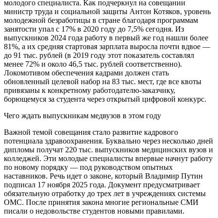
молодого специалиста. Как подчеркнул на совещании
министр труда и социальной защиты Антон Котяков, уровень
молодежной безработицы в стране благодаря программам
занятости упал с 17% в 2020 году до 7,5% сегодня. Из
выпускников 2024 года работу в первый же год нашли более
81%, а их средняя стартовая зарплата выросла почти вдвое —
до 91 тыс. рублей (в 2019 году этот показатель составлял
менее 72% и около 46,5 тыс. рублей соответственно).
Локомотивом обеспечения кадрами должен стать
обновленный целевой набор на 83 тыс. мест, где все квоты
привязаны к конкретному работодателю-заказчику,
борющемуся за студента через открытый цифровой конкурс.
Чего ждать выпускникам медвузов в этом году
Важной темой совещания стало развитие кадрового
потенциала здравоохранения. Буквально через несколько дней
дипломы получат 220 тыс. выпускников медицинских вузов и
колледжей. Эти молодые специалисты впервые начнут работу
по новому порядку — под руководством опытных
наставников. Речь идет о законе, который Владимир Путин
подписал 17 ноября 2025 года. Документ предусматривает
обязательную отработку до трех лет в учреждениях системы
ОМС. После принятия закона многие региональные СМИ
писали о недовольстве студентов новыми правилами.