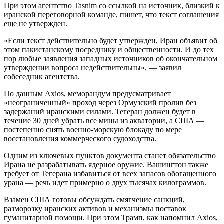
При этом агентство Tasnim со ссылкой на источник, близкий к
иранской переговорной команде, пишет, что текст соглашения
еще не утвержден.
«Если текст действительно будет утвержден, Иран объявит об
этом пакистанскому посреднику и общественности. И до тех
пор любые заявления западных источников об окончательном
утверждении вопроса недействительны», — заявил
собеседник агентства.
По данным Axios, меморандум предусматривает
«неограниченный» проход через Ормузский пролив без
задержаний иранскими силами. Тегеран должен будет в
течение 30 дней убрать все мины из акватории, а США —
постепенно снять военно-морскую блокаду по мере
восстановления коммерческого судоходства.
Одним из ключевых пунктов документа станет обязательство
Ирана не разрабатывать ядерное оружие. Вашингтон также
требует от Тегерана избавиться от всех запасов обогащенного
урана — речь идет примерно о двух тысячах килограммов.
Взамен США готовы обсуждать смягчение санкций,
разморозку иранских активов и механизмы поставок
гуманитарной помощи. При этом Трамп, как напомнил Axios,