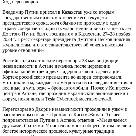
Ход переговоров
Владимир Путин приехал в Казахстан уже со вторым
государственным визитом в течение его текущего
президентского срока, хотя обычно по протоколу в одну
страну совершается один государственный визит за шесть лет.
До этого Путин был с госвизитом в Казахстане 27–28 ноября
2024 г. Пресс-секретарь президента Дмитрий Песков пояснял
журналистам, что это свидетельствует об «очень высоком
уровне отношений».
Российско-казахстанские переговоры 28 мая во Дворце
независимости в Астане начались после церемонии
официальной встречи двух лидеров и членов делегаций.
Кортеж российского президента во дворец сопровождали
мотоциклисты, каждые сто метров на пути следования стояли
военные, а чуть реже – бронеавтомобили. Позже у Конгресс-
центра в Астане, где проходил Евразийский экономический
форум, появились и Tesla Cybertruck местных служб.
Переговоры во Дворце независимости проходили в узком и
расширенном составе. Президент Касым-Жомарт Токаев
поприветствовал Путина в Астане, отметив: «Мы являемся
друзьями, братьями. У нас очень много общего, в том числе и
богатое историческое прошлое, культурные традиции,