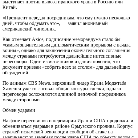
выступает против вывоза иранского урана в Россию или
Китай.
«Президент передал посредникам, что ему нужно несколько
дней, чтобы обдумать это», — заявил анонимный
американский чиновник.
Как отмечает Axios, подписание меморандума стало бы
«самым значительным дипломатическим прорывом с начала
войны», однако для заключения окончательного соглашения
между странами потребуются дальнейшие интенсивные
переговоры. Один из источников издания пояснил, что
документ призван «собрать всех за столом» для дальнейших
обсуждений.
По данным CBS News, верховный лидер Ирана Моджтаба
Хаменеи уже согласовал общие контуры сделки, однако
переговоры осложняются длинной цепочкой посредников
между сторонами.
Обмен ударами
На фоне переговоров о перемирии Иран и США продолжили
обмениваться ударами в районе Ормузского пролива. Корпус
стражей исламской революции сообщил об атаке на
американскую авиабазу после удара США по объекту рядом с