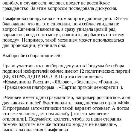
ошибку, в случае если человек введет не российское
гражданство. За этим вопросом последовала дискуссия.
Памфилова обнаружила в этом вопросе двойное дно: «Я вам
благодарна, что вы это спросили, но я сейчас увидела не
вопрос Евгения Ивановича, а сразу увидела целый ряд
вариантов, когда нас смогут, извините, дербанить по этому
поводу». Например, такой механизм может использоваться
для провокаций, уточнила она.
Выборы без сбора подписей
Право участвовать в выборах депутатов Госдумы без сбора
подписей избирателей сейчас имеют 12 политических партий
(ЕР, КПРФ, ЛДПР, НЛ, СР, Партия пенсионеров,
«Коммунисты России», «Яблоко», «Зеленые», «Родина»,
«Гражданская платформа», «Партия прямой демократии»).
«Человек имеет одно гражданство, например российское, а он
для каких-то целей будет вводить гражданства из стран «404».
И программа автоматически такой вариант отсекает. А потом
этот же человек дает нам жалобу [что его заявление
отклонили]. Подумайте, коллеги, чтобы за наши старания
помочь партиям нам же потом по мордам не надавали», –
высказала опасения Памфилова.