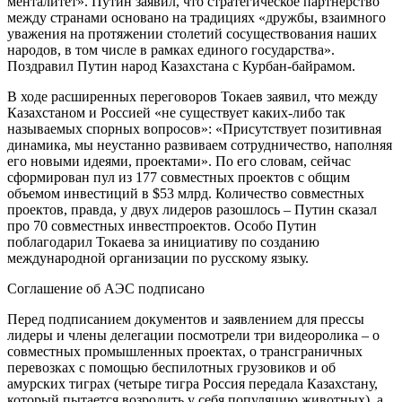
менталитет». Путин заявил, что стратегическое партнерство
между странами основано на традициях «дружбы, взаимного
уважения на протяжении столетий сосуществования наших
народов, в том числе в рамках единого государства».
Поздравил Путин народ Казахстана с Курбан-байрамом.
В ходе расширенных переговоров Токаев заявил, что между
Казахстаном и Россией «не существует каких-либо так
называемых спорных вопросов»: «Присутствует позитивная
динамика, мы неустанно развиваем сотрудничество, наполняя
его новыми идеями, проектами». По его словам, сейчас
сформирован пул из 177 совместных проектов с общим
объемом инвестиций в $53 млрд. Количество совместных
проектов, правда, у двух лидеров разошлось – Путин сказал
про 70 совместных инвестпроектов. Особо Путин
поблагодарил Токаева за инициативу по созданию
международной организации по русскому языку.
Соглашение об АЭС подписано
Перед подписанием документов и заявлением для прессы
лидеры и члены делегации посмотрели три видеоролика – о
совместных промышленных проектах, о трансграничных
перевозках с помощью беспилотных грузовиков и об
амурских тиграх (четыре тигра Россия передала Казахстану,
который пытается возродить у себя популяцию животных), а