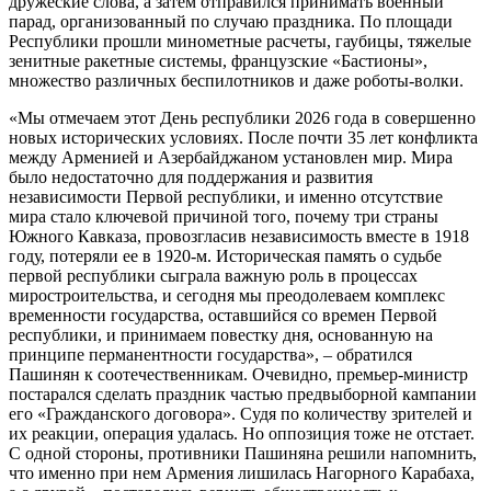
дружеские слова, а затем отправился принимать военный
парад, организованный по случаю праздника. По площади
Республики прошли минометные расчеты, гаубицы, тяжелые
зенитные ракетные системы, французские «Бастионы»,
множество различных беспилотников и даже роботы-волки.
«Мы отмечаем этот День республики 2026 года в совершенно
новых исторических условиях. После почти 35 лет конфликта
между Арменией и Азербайджаном установлен мир. Мира
было недостаточно для поддержания и развития
независимости Первой республики, и именно отсутствие
мира стало ключевой причиной того, почему три страны
Южного Кавказа, провозгласив независимость вместе в 1918
году, потеряли ее в 1920-м. Историческая память о судьбе
первой республики сыграла важную роль в процессах
миростроительства, и сегодня мы преодолеваем комплекс
временности государства, оставшийся со времен Первой
республики, и принимаем повестку дня, основанную на
принципе перманентности государства», – обратился
Пашинян к соотечественникам. Очевидно, премьер-министр
постарался сделать праздник частью предвыборной кампании
его «Гражданского договора». Судя по количеству зрителей и
их реакции, операция удалась. Но оппозиция тоже не отстает.
С одной стороны, противники Пашиняна решили напомнить,
что именно при нем Армения лишилась Нагорного Карабаха,