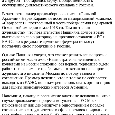
а с другой – постарались вернуть общественность к
обсуждению дипломатического скандала с Россией.
В частности, лидер предвыборного списка «Сильной
Армении» Нарек Карапетян посетил мемориальный комплекс
«Сардарапат», построенный в честь победы армян над армией
Османской империи в мае 1918-го. Там он заявил
журналистам, что правительство Пашиняна долгое время
выстраивало свою риторику на противопоставлении ЕС и
ЕАЭС, но в результате армянские фермеры не могут
поставлять свою продукцию в Россию.
Однако Пашинян уверен, что сможет решить все вопросы с
российскими коллегами. «Наша стратегия неизменна: с
коллегами из России спокойно, без нервов, терпеливо будем
работать и решим все проблемы», – ответил он на вопрос
журналиста о письме из Москвы по поводу газового
соглашения. Премьер пояснил, что не только не собирается
выходить из ЕАЭС, но и намерен использовать организацию
для защиты экономических интересов Армении.
Напомним, накануне российские власти не исключили, что в
случае продолжения процесса вступления в ЕС Москва
приостановит или денонсирует в одностороннем порядке
соглашение о сотрудничестве в сфере поставок природного
газа, нефтепродуктов и необработанных природных алмазов.