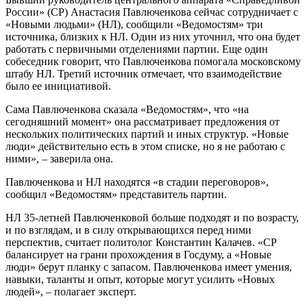
России» (СР) Анастасия Павлюченкова сейчас сотрудничает с
«Новыми людьми» (НЛ), сообщили «Ведомостям» три
источника, близких к НЛ. Один из них уточнил, что она будет
работать с первичными отделениями партии. Еще один
собеседник говорит, что Павлюченкова помогала московскому
штабу НЛ. Третий источник отмечает, что взаимодействие
было ее инициативой.
Сама Павлюченкова сказала «Ведомостям», что «на
сегодняшний момент» она рассматривает предложения от
нескольких политических партий и иных структур. «Новые
люди» действительно есть в этом списке, но я не работаю с
ними», – заверила она.
Павлюченкова и НЛ находятся «в стадии переговоров»,
сообщил «Ведомостям» представитель партии.
НЛ 35-летней Павлюченковой больше подходят и по возрасту,
и по взглядам, и в силу открывающихся перед ними
перспектив, считает политолог Константин Калачев. «СР
балансирует на грани прохождения в Госдуму, а «Новые
люди» берут планку с запасом. Павлюченкова имеет умения,
навыки, таланты и опыт, которые могут усилить «Новых
людей», – полагает эксперт.