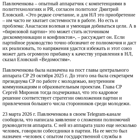
Павлюченкова – опытный аппаратчик с компетенциями в
политтехнологиях и PR, согласен политолог Дмитрий
Еловский. «Это редкое сочетание, и для НЛ это приобретение
– им часто не хватает системности в работе. Но есть и
проблема: Анастасия волевая и умеющая добиваться цели. А в
«бирюзовой партии» это может стать источником
дискоммуникации и конфликтов», – рассуждает он. Если
партийное руководство точно обозначит ее полномочия и даст
их реализовать, то напряжения удастся избежать и этот союз
может дать огромную прибавку к качеству управления в НЛ,
сказал Еловский «Ведомостям».
Павлюченкова была назначена на пост главы центрального
аппарата СР 29 октября 2025 г. До этого она была секретарем
президиума СР по работе с молодежью, внутренним
коммуникациям и образовательным проектам. Глава СР
Сергей Миронов тогда подчеркивал, что это кадровое
решение соответствует стратегии омоложения партии и
привлечения большего числа сторонников среди молодежи.
23 марта 2026 г. Павлюченкова в своем Telegram-канале
сообщила, что написала заявление о сложении полномочий
руководителя аппарата. С ней из аппарата ушло еще несколько
человек, говорили собеседники в партии. На ее место был
назначен «человек с опытом государственной службы в