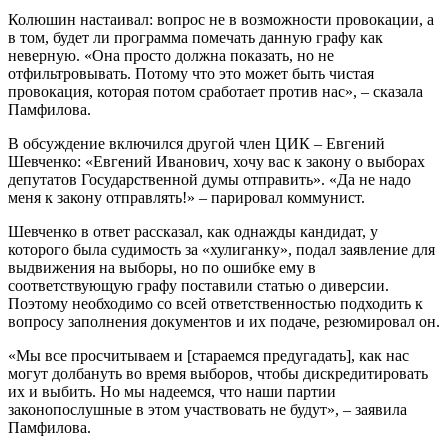
Колюшин настаивал: вопрос не в возможности провокации, а
в том, будет ли программа помечать данную графу как
неверную. «Она просто должна показать, но не
отфильтровывать. Потому что это может быть чистая
провокация, которая потом сработает против нас», – сказала
Памфилова.
В обсуждение включился другой член ЦИК – Евгений
Шевченко: «Евгений Иванович, хочу вас к закону о выборах
депутатов Государственной думы отправить». «Да не надо
меня к закону отправлять!» – парировал коммунист.
Шевченко в ответ рассказал, как однажды кандидат, у
которого была судимость за «хулиганку», подал заявление для
выдвижения на выборы, но по ошибке ему в
соответствующую графу поставили статью о диверсии.
Поэтому необходимо со всей ответственностью подходить к
вопросу заполнения документов и их подаче, резюмировал он.
«Мы все просчитываем и [стараемся предугадать], как нас
могут долбануть во время выборов, чтобы дискредитировать
их и выбить. Но мы надеемся, что наши партии
законопослушные в этом участвовать не будут», – заявила
Памфилова.