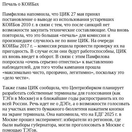
Печаль о КОИБах
Памфилова напомнила, что ЦИК 27 мая принял
постановление о выводе из использования устаревших
КОИБов 2010 г. в связи с тем, что после санкций нет
возможности закупить технические составляющие. Она вновь
повторила, что это большая «печаль» для комиссии и
произошедшее случилось не по вине ЦИК. На очереди
КОИБы 2017 г. – комиссия решила провести проверку их на
пригодность. В случае если они будут работоспособны, ЦИК
их вновь введет в оборот. В связи с этим Памфилова
попросила «очень серьезно отнестись» к выставлению
наблюдателей, для того чтобы кампания прошла
«максимально чисто, прозрачно, легитимно», поскольку это
«дело чести».
Также глава ЦИК сообщила, что Центризбирком планирует
разработать собственные терминалы для голосования (как
ТЭГи в Москве) и в ближайшие годы распространить их по
всей России. Речь идет не о ДЭГе, а о возможности голосовать
на участках вместо бумажного бюллетеня нажатием кнопки
на экране терминала. Она напомнила, что на ЕДГ 2025 г. в
Москве прошел эксперимент: избиратели из регионов, где
были выборы губернатора, могли проголосовать в Москве с
помощью ТЭГов.