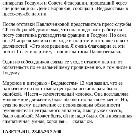
аппаратах Госдумы и Совета Федерации, прошедший через
спецоперацию» Денис Боровков, сообщали «Ведомостям» в
пресс-службе партии.
После отставки Павлюченковой представитель пресс-службы
СР сообщал «Ведомостям», что она продолжит работу на
посту советника руководителя фракции в Госдуме. Но сама
она 21 апреля заявила о выходе из партии и отставке со всех
должностей. «Это мое решение. Я очень благодарна за эти
почти 15 лет в партии», – написала тогда Павлюченкова.
Один из собеседников связал ее уход с отказом партии от
обязательств по ее дальнейшему продвижению, в том числе в
Госдуму.
Миронов в интервью «Ведомостям» 13 мая заявил, что ее
назначение на пост главы центрального аппарата было
ошибкой. «Настя – замечательный человек. Она возглавляла
молодежное движение, была абсолютно на своем месте. Но,
судя по всему, назначение ее исполняющим обязанности
руководителя центрального аппарата, я могу уже сказать,
было ошибкой. Может быть, ей не надо было. Она креативная,
симпатичная, умная, хорошая», – сказал он.
ГАЗЕТА.RU, 28.05.26 22:00