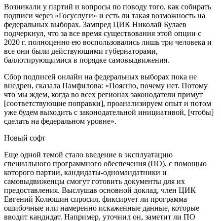
Возникали у партий и вопросы по поводу того, как собирать
подписи через «Госуслуги» и есть ли такая возможность на
федеральных выборах. Зампред ЦИК Николай Булаев
подчеркнул, что за все время существования этой опции с
2020 г. полноценно ею воспользовались лишь три человека и
все они были действующими губернаторами,
баллотирующимися в порядке самовыдвижения.
Сбор подписей онлайн на федеральных выборах пока не
внедрен, сказала Памфилова: «Поясню, почему нет. Потому
что мы ждем, когда во всех регионах законодатели примут
[соответствующие поправки], проанализируем опыт и потом
уже будем выходить с законодательной инициативой, [чтобы]
сделать на федеральном уровне».
Новый софт
Еще одной темой стало введение в эксплуатацию
специального программного обеспечения (ПО), с помощью
которого партии, кандидаты-одномандатники и
самовыдвиженцы смогут готовить документы для их
предоставления. Выслушав основной доклад, член ЦИК
Евгений Колюшин спросил, фиксирует ли программа
ошибочные или намеренно искаженные данные, которые
вводит кандидат. Например, уточнил он, заметит ли ПО