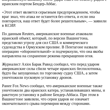
иранским портом Бендер-Аббас.
«Этот ответ является серьезным предупреждением, чтобы
враг знал, что атака не останется без ответа, и если она
повторится, наш ответ будет более решительным», — заявили
в КСИР.
По данным Reuters, американские военные атаковали
иранский объект, который, по версии Вашингтона,
представлял угрозу для сил США и коммерческого
судоходства в Ормузском проливе. В Пентагоне назвали
операцию «оборонительной» и подчеркнули, что она якобы
направлена на сохранение режима прекращения огня.
Журналист Axios Барак Равид сообщил, что перед ударом
американские силы сбили четыре иранских беспилотника,
будто бы запущенных по торговому судну США, а затем
уничтожили пусковую установку дронов.
Ранее Fox News сообщал, что американские военные также
уничтожили два иранских катера, устанавливавших мины, и
ракетную установку в районе Бендер-Аббаса. При этом в
Вашингтоне заявляли, что серия ударов не означает
окончательного срыва перемирия между сторонами.