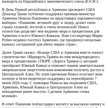
выходить из Евразийского экономического союза (ЕАЭС).
В День Первой республики в Армении президент США
Дональд Трамп публично поддержал премьер-министра
Армении Никола Пашиняна на предстоящих парламентских
выборах: «Пашинян, великий друг и лидер, делает свою
страну сильной, богатой и очень безопасной! Никол
полностью разделяет мое видение мира и процветания для
Армении и всего Южного Кавказа. Наш госсекретарь Марко
Рубио недавно посетил Армению, где продвинул несколько
важных соглашений для обеих наших стран».
Далее Трамп сказал: «Вскоре США и Армения вместе начнут
строительство «Маршрута Трампа во имя международного
мира и процветания» (TRIPP, «Дорога Трампа»), который
преобразит Южный Кавказ и поможет нашим замечательным
американским энергетическим компаниям получить доступ к
Центральной Азии. По этим причинам Никол получает мою
полную и безоговорочную поддержку на переизбрание 7
июня 2026 года. С помощью Никола мы поднимем США,
Армению, Южный Кавказ и Центральную Азию на
невиданные ранее высоты. Сделаем Армению снова
великой».
В ответ Пашинян поблагодарил коллегу за высокую оценку и