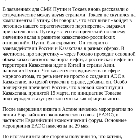
В заявлениях для СМИ Путин и Токаев вновь рассказали о
сотрудничестве между двумя странами. Токаев не скупился на
комплименты Путину. Он говорил, что этот визит «войдет в
летопись нашего стратегического партнерства», выражал
признательность Путину «за его исторический по своему
значению вклад в развитие казахстанско-российских
отношений». Путин был скромнее. Он говорил о
взаимодействии России и Казахстана в разных сферах. В
частности, про энергетику – через Россию проходит основной
объем казахстанского экспорта нефти, а российская нефть по
территории Казахстана идет в Китай и страны Азии,
напомнил Путин. Что касается сотрудничества в сфере
мирного атома, то речь идет не просто о создании АЭС в
Казахстане, но целой отрасли в стране, добавил он. Особо
подчеркнул президент России, что в новой конституции
Казахстана, принятой 15 марта, по инициативе Токаева
подтвержден статус русского языка как официального.
После завершения визита в Астане начались мероприятия по
линии Евразийского экономического союза (ЕАЭС), в
частности Евразийский экономический форум. Основные
мероприятия ЕАЭС намечены на 29 мая.
По итогам визита обе стороны получили то, что хотели,