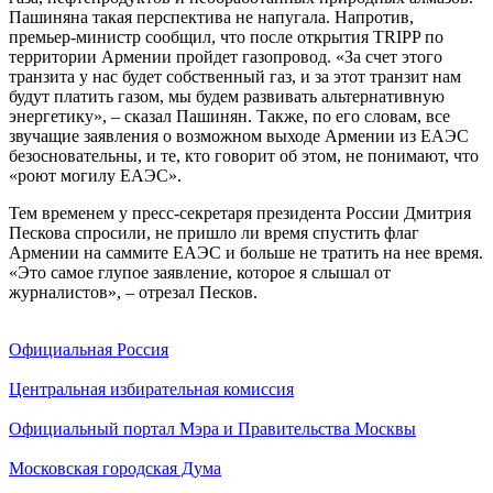
Пашиняна такая перспектива не напугала. Напротив,
премьер-министр сообщил, что после открытия TRIPP по
территории Армении пройдет газопровод. «За счет этого
транзита у нас будет собственный газ, и за этот транзит нам
будут платить газом, мы будем развивать альтернативную
энергетику», – сказал Пашинян. Также, по его словам, все
звучащие заявления о возможном выходе Армении из ЕАЭС
безосновательны, и те, кто говорит об этом, не понимают, что
«роют могилу ЕАЭС».
Тем временем у пресс-секретаря президента России Дмитрия
Пескова спросили, не пришло ли время спустить флаг
Армении на саммите ЕАЭС и больше не тратить на нее время.
«Это самое глупое заявление, которое я слышал от
журналистов», – отрезал Песков.
Официальная Россия
Центральная избирательная комиссия
Официальный портал Мэра и Правительства Москвы
Московская городская Дума