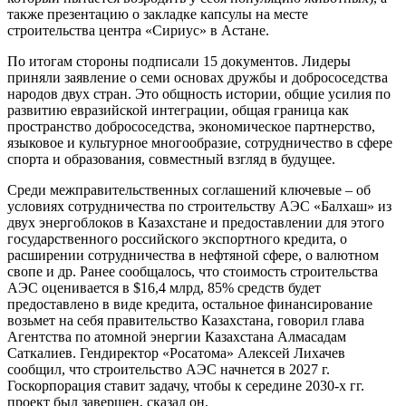
также презентацию о закладке капсулы на месте
строительства центра «Сириус» в Астане.
По итогам стороны подписали 15 документов. Лидеры
приняли заявление о семи основах дружбы и добрососедства
народов двух стран. Это общность истории, общие усилия по
развитию евразийской интеграции, общая граница как
пространство добрососедства, экономическое партнерство,
языковое и культурное многообразие, сотрудничество в сфере
спорта и образования, совместный взгляд в будущее.
Среди межправительственных соглашений ключевые – об
условиях сотрудничества по строительству АЭС «Балхаш» из
двух энергоблоков в Казахстане и предоставлении для этого
государственного российского экспортного кредита, о
расширении сотрудничества в нефтяной сфере, о валютном
свопе и др. Ранее сообщалось, что стоимость строительства
АЭС оценивается в $16,4 млрд, 85% средств будет
предоставлено в виде кредита, остальное финансирование
возьмет на себя правительство Казахстана, говорил глава
Агентства по атомной энергии Казахстана Алмасадам
Саткалиев. Гендиректор «Росатома» Алексей Лихачев
сообщил, что строительство АЭС начнется в 2027 г.
Госкорпорация ставит задачу, чтобы к середине 2030-х гг.
проект был завершен, сказал он.