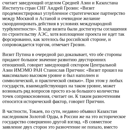
считает заведующий отделом Средней Азии и Казахстана
Института стран СНГ Андрей Грозин: «Визит
продемонстрировал углубленное стратегическое партнерство
между Москвой и Астаной и очевидное желание
скоординировать действия в условиях международной
турбулентности». В ходе визита были достигнуты соглашения
по строительству АЭС, хотя воплощение проекта не идет так
форсированно, как хотелось бы российской стороне, и
сопровождается торгом, отмечает Грозин.
Визит Путина в очередной раз доказывает, что обе стороны
придают большое значение развитию двусторонних
отношений, говорит заведующий сектором Центральной
Азии ИМЭМО РАН Станислав Притчин: «Визит прошел на
максимально высоком уровне и был наполнен и
символической, и практической связью». При этом у любых
государств, взаимодействующих на таком уровне, может
возникать ряд вопросов просто из-за большого количества
точек соприкосновения, считает он. К таким разночтениям
относится исторический фактор, говорит Притчин.
В частности, Токаев, по сути, недавно объявил Казахстан
наследником Золотой Орды, в России же на это историческое
государство совершенно другой взгляд. «В совместное
заявление двух сторон это разночтение не попало, вместо