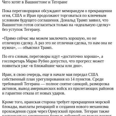
Чего хотят в Вашингтоне и Тегеране
Пока переговорщики обсуждают меморандум о прекращении
огня, США и Иран продолжают торговаться по ключевым
условиям будущего соглашения. Дональд Трамп заявил, что
Вашингтон готов согласиться только на «идеальную сделку»
без уступок Тегерану.
«Прямо сейчас мы можем заключить хорошую, но не
отличную сделку. А раз это не отличная сделка, то нам она не
нужна», — объяснил Трамп.
По его словам, переговоры идут «достаточно хорошо», а
госсекретарь Марко Рубио допустил, что прогресс может
появиться уже «в ближайшие часы или дни».
Иран, в свою очередь, еще в начале мая передал США
собственный план урегулирования из 14 пунктов. Среди
требований Тегерана — полное снятие санкций, разморозка
активов, вывод американских войск из прилегающих районов
и гарантии отказа от новых ударов.
Кроме того, иранская сторона требует прекращения морской
блокады, выплаты репараций и создания нового механизма
прохождения судов через Ормузский пролив. Тегеран также
настаивает на завершении боевых действий не только вокруг