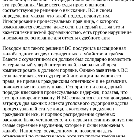
эти требования. Чаще всего суды просто выносят
соответствующее решение о взыскании. ВС в своем
определении указал, что такой подход недопустим.
Игнорирование процессуальных прав лица, с которого
взыскиваются средства, даже если на первый взгляд это и
кажется технической формальностью, есть грубое нарушение
и возможное основание для отмены судебного акта.
Поводом для такого решения ВС послужила кассационная
жалоба одного из двух осужденных за убийство и грабеж.
Вместе с соучастником он должен был солидарно возместить
материальный ущерб потерпевшей, а моральный вред
компенсировать в долевом порядке. Однако заявитель в ВС
стал настаивать, что суд первой инстанции нарушил его
права, не признав гражданским ответчиком и не разъяснив
положенные по закону права. Оспорил он и солидарный
порядок взыскания процессуальных издержек, полагая, что
это противоречит закону. И ВС согласился с этими доводами,
затронув два важных аспекта уголовного судопроизводства –
процессуальный статус лица, к которому предъявлен
гражданский иск, и порядок распределения судебных
расходов. Было установлено, что первая инстанция допустила
самые серьезные нарушения, которые и были изложены в
жалобе. Например, осужденному не позволили дать
объяснений по существу иска, хотя это прямое требование