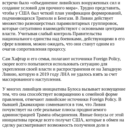
встречи было «объединение ливийских вооруженных сил и
создание условий для прочного мира». Трудно представить,
чтобы у США был четкий план унификации формирований,
подчиняющихся Триполи и Бенгази. В Ливии действует
множество разношерстных парамилитарных группировок,
которые ситуативно взаимодействуют с основными центрами
власти. Учитывая слабый контроль Правительства
национального единства над боевиками, действующими в его
сфере влияния, можно ожидать, что они станут одним из
очагов сопротивления процессу.
Сам Хафтар и его семья, полагают источники Foreign Policy,
скорее всего попытаются использовать ситуацию для
укрепления своей власти и распространения ее на Западную
Ливию, которую в 2019 году ЛНА не удалось взять за счет
массированного наступления.
У многих ливийцев инициатива Булоса вызывает возмущение
тем, что она способствует возвращению к семейной форме
правления, отмечают ливийские источники Foreign Policy. В
бывшей Джамахирии сомневаются в том, что Ливия
почувствует на себе реальные плюсы продвигаемого
администрацией Трампа объединения. Явные бонусы от этой
инициативы прежде всего получат США, которые в обмен на
сделку рассматривают возможность получения доли в