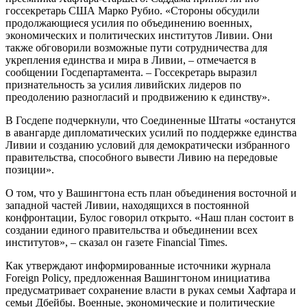
госсекретарь США Марко Рубио. «Стороны обсудили
продолжающиеся усилия по объединению военных,
экономических и политических институтов Ливии. Они
также обговорили возможные пути сотрудничества для
укрепления единства и мира в Ливии, – отмечается в
сообщении Госдепартамента. – Госсекретарь выразил
признательность за усилия ливийских лидеров по
преодолению разногласий и продвижению к единству».
В Госдепе подчеркнули, что Соединенные Штаты «останутся
в авангарде дипломатических усилий по поддержке единства
Ливии и созданию условий для демократически избранного
правительства, способного вывести Ливию на передовые
позиции».
О том, что у Вашингтона есть план объединения восточной и
западной частей Ливии, находящихся в постоянной
конфронтации, Булос говорил открыто. «Наш план состоит в
создании единого правительства и объединении всех
институтов», – сказал он газете Financial Times.
Как утверждают информированные источники журнала
Foreign Policy, предложенная Вашингтоном инициатива
предусматривает сохранение власти в руках семьи Хафтара и
семьи Дбейбы. Военные, экономические и политические