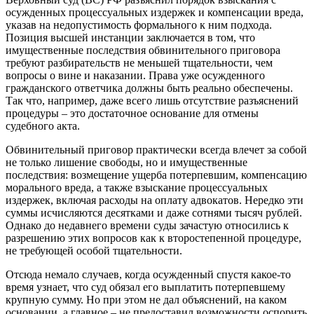
осужденных процессуальных издержек и компенсации вреда,
указав на недопустимость формального к ним подхода.
Позиция высшей инстанции заключается в том, что
имущественные последствия обвинительного приговора
требуют разбирательств не меньшей тщательности, чем
вопросы о вине и наказании. Права уже осужденного
гражданского ответчика должны быть реально обеспечены.
Так что, например, даже всего лишь отсутствие разъяснений
процедуры – это достаточное основание для отмены
судебного акта.
Обвинительный приговор практически всегда влечет за собой
не только лишение свободы, но и имущественные
последствия: возмещение ущерба потерпевшим, компенсацию
морального вреда, а также взыскание процессуальных
издержек, включая расходы на оплату адвокатов. Нередко эти
суммы исчисляются десятками и даже сотнями тысяч рублей.
Однако до недавнего времени суды зачастую относились к
разрешению этих вопросов как к второстепенной процедуре,
не требующей особой тщательности.
Отсюда немало случаев, когда осужденный спустя какое-то
время узнает, что суд обязал его выплатить потерпевшему
крупную сумму. Но при этом не дал объяснений, на каком
основании, а главное – не предоставил возможности оспорить