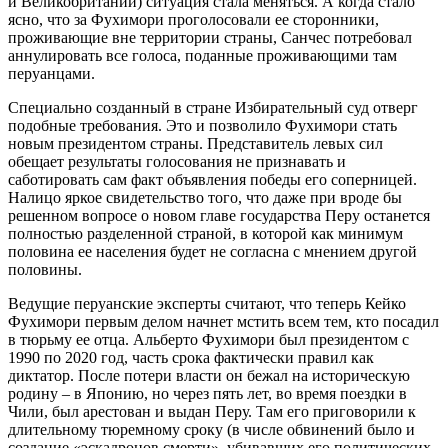
и Великобритании) ситуация стала меняться. А когда стало
ясно, что за Фухимори проголосовали ее сторонники,
проживающие вне территории страны, Санчес потребовал
аннулировать все голоса, поданные проживающими там
перуанцами.
Специально созданный в стране Избирательный суд отверг
подобные требования. Это и позволило Фухимори стать
новым президентом страны. Представитель левых сил
обещает результаты голосования не признавать и
саботировать сам факт объявления победы его соперницей.
Налицо яркое свидетельство того, что даже при вроде бы
решенном вопросе о новом главе государства Перу останется
полностью разделенной страной, в которой как минимум
половина ее населения будет не согласна с мнением другой
половины.
Ведущие перуанские эксперты считают, что теперь Кейко
Фухимори первым делом начнет мстить всем тем, кто посадил
в тюрьму ее отца. Альберто Фухимори был президентом с
1990 по 2020 год, часть срока фактически правил как
диктатор. После потери власти он бежал на историческую
родину – в Японию, но через пять лет, во время поездки в
Чили, был арестован и выдан Перу. Там его приговорили к
длительному тюремному сроку (в числе обвинений было и
создание «эскадронов смерти», убивавших его политических