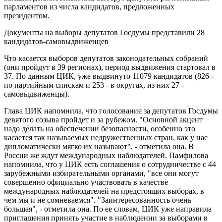
парламентов из числа кандидатов, предложенных
президентом.
Документы на выборы депутатов Госдумы представили 28
кандидатов-самовыдвиженцев
Что касается выборов депутатов законодательных собраний
(они пройдут в 39 регионах), период выдвижения стартовал в
37. По данным ЦИК, уже выдвинуто 11079 кандидатов (826 -
по партийным спискам и 253 - в округах, из них 27 -
самовыдвиженцы).
Глава ЦИК напомнила, что голосование за депутатов Госдумы
девятого созыва пройдет и за рубежом. "Основной акцент
надо делать на обеспечении безопасности, особенно это
касается так называемых недружественных стран, как у нас
дипломатически мягко их называют", - отметила она. В
России же ждут международных наблюдателей. Памфилова
напомнила, что у ЦИК есть соглашения о сотрудничестве с 44
зарубежными избирательными органами, "все они могут
совершенно официально участвовать в качестве
международных наблюдателей на предстоящих выборах, в
чем мы и не сомневаемся". "Заинтересованность очень
большая", - отметила она. По ее словам, ЦИК уже направила
приглашения принять участие в наблюдении за выборами в