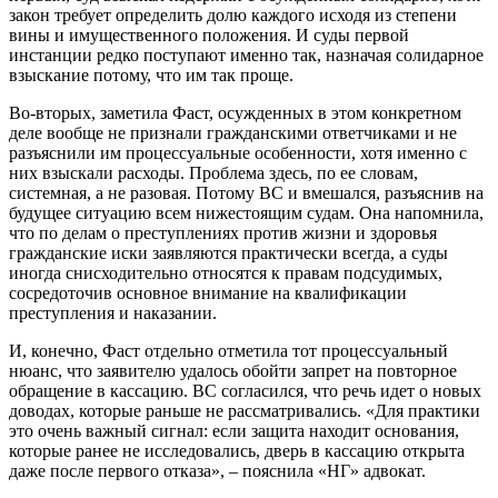
закон требует определить долю каждого исходя из степени
вины и имущественного положения. И суды первой
инстанции редко поступают именно так, назначая солидарное
взыскание потому, что им так проще.
Во-вторых, заметила Фаст, осужденных в этом конкретном
деле вообще не признали гражданскими ответчиками и не
разъяснили им процессуальные особенности, хотя именно с
них взыскали расходы. Проблема здесь, по ее словам,
системная, а не разовая. Потому ВС и вмешался, разъяснив на
будущее ситуацию всем нижестоящим судам. Она напомнила,
что по делам о преступлениях против жизни и здоровья
гражданские иски заявляются практически всегда, а суды
иногда снисходительно относятся к правам подсудимых,
сосредоточив основное внимание на квалификации
преступления и наказании.
И, конечно, Фаст отдельно отметила тот процессуальный
нюанс, что заявителю удалось обойти запрет на повторное
обращение в кассацию. ВС согласился, что речь идет о новых
доводах, которые раньше не рассматривались. «Для практики
это очень важный сигнал: если защита находит основания,
которые ранее не исследовались, дверь в кассацию открыта
даже после первого отказа», – пояснила «НГ» адвокат.