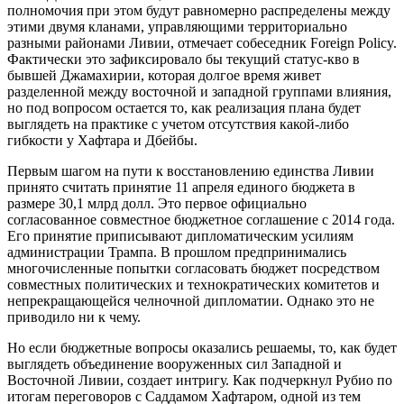
полномочия при этом будут равномерно распределены между
этими двумя кланами, управляющими территориально
разными районами Ливии, отмечает собеседник Foreign Policy.
Фактически это зафиксировало бы текущий статус-кво в
бывшей Джамахирии, которая долгое время живет
разделенной между восточной и западной группами влияния,
но под вопросом остается то, как реализация плана будет
выглядеть на практике с учетом отсутствия какой-либо
гибкости у Хафтара и Дбейбы.
Первым шагом на пути к восстановлению единства Ливии
принято считать принятие 11 апреля единого бюджета в
размере 30,1 млрд долл. Это первое официально
согласованное совместное бюджетное соглашение с 2014 года.
Его принятие приписывают дипломатическим усилиям
администрации Трампа. В прошлом предпринимались
многочисленные попытки согласовать бюджет посредством
совместных политических и технократических комитетов и
непрекращающейся челночной дипломатии. Однако это не
приводило ни к чему.
Но если бюджетные вопросы оказались решаемы, то, как будет
выглядеть объединение вооруженных сил Западной и
Восточной Ливии, создает интригу. Как подчеркнул Рубио по
итогам переговоров с Саддамом Хафтаром, одной из тем