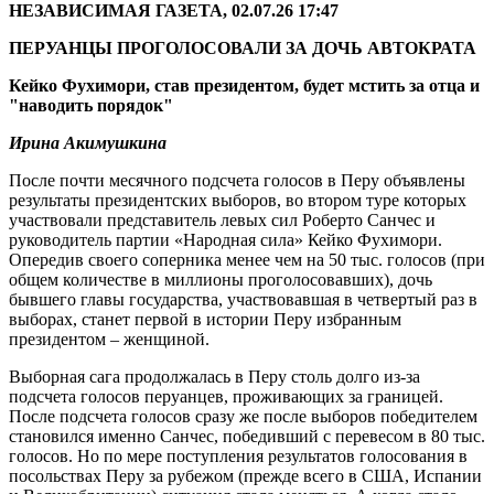
НЕЗАВИСИМАЯ ГАЗЕТА, 02.07.26 17:47
ПЕРУАНЦЫ ПРОГОЛОСОВАЛИ ЗА ДОЧЬ АВТОКРАТА
Кейко Фухимори, став президентом, будет мстить за отца и
"наводить порядок"
Ирина Акимушкина
После почти месячного подсчета голосов в Перу объявлены
результаты президентских выборов, во втором туре которых
участвовали представитель левых сил Роберто Санчес и
руководитель партии «Народная сила» Кейко Фухимори.
Опередив своего соперника менее чем на 50 тыс. голосов (при
общем количестве в миллионы проголосовавших), дочь
бывшего главы государства, участвовавшая в четвертый раз в
выборах, станет первой в истории Перу избранным
президентом – женщиной.
Выборная сага продолжалась в Перу столь долго из-за
подсчета голосов перуанцев, проживающих за границей.
После подсчета голосов сразу же после выборов победителем
становился именно Санчес, победивший с перевесом в 80 тыс.
голосов. Но по мере поступления результатов голосования в
посольствах Перу за рубежом (прежде всего в США, Испании