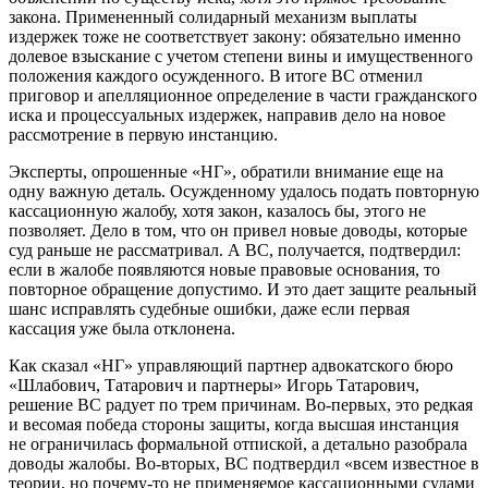
закона. Примененный солидарный механизм выплаты
издержек тоже не соответствует закону: обязательно именно
долевое взыскание с учетом степени вины и имущественного
положения каждого осужденного. В итоге ВС отменил
приговор и апелляционное определение в части гражданского
иска и процессуальных издержек, направив дело на новое
рассмотрение в первую инстанцию.
Эксперты, опрошенные «НГ», обратили внимание еще на
одну важную деталь. Осужденному удалось подать повторную
кассационную жалобу, хотя закон, казалось бы, этого не
позволяет. Дело в том, что он привел новые доводы, которые
суд раньше не рассматривал. А ВС, получается, подтвердил:
если в жалобе появляются новые правовые основания, то
повторное обращение допустимо. И это дает защите реальный
шанс исправлять судебные ошибки, даже если первая
кассация уже была отклонена.
Как сказал «НГ» управляющий партнер адвокатского бюро
«Шлабович, Татарович и партнеры» Игорь Татарович,
решение ВС радует по трем причинам. Во-первых, это редкая
и весомая победа стороны защиты, когда высшая инстанция
не ограничилась формальной отпиской, а детально разобрала
доводы жалобы. Во-вторых, ВС подтвердил «всем известное в
теории, но почему-то не применяемое кассационными судами