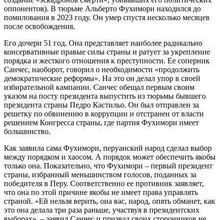
оппонентов). В тюрьме Альберто Фухимори находился до
помилования в 2023 году. Он умер спустя несколько месяцев
после освобождения.
Его дочери 51 год. Она представляет наиболее радикально
консервативные правые силы страны и ратует за укрепление
порядка и жесткого отношения к преступности. Ее соперник
Санчес, наоборот, говорил о необходимости «продолжить
демократические реформы». На это он делал упор в своей
избирательной кампании. Санчес обещал первым своим
указом на посту президента выпустить из тюрьмы бывшего
президента страны Педро Кастильо. Он был отправлен за
решетку по обвинению в коррупции и отстранен от власти
решением Конгресса страны, где партия Фухимори имеет
большинство.
Как заявила сама Фухимори, перуанский народ сделал выбор
между порядком и хаосом. А порядок может обеспечить якобы
только она. Показательно, что Фухимори – первый президент
страны, избранный меньшинством голосов, поданных за
победителя в Перу. Соответственно ее противник заявляет,
что она по этой причине якобы не имеет права управлять
страной. «Ей нельзя верить, она вас, народ, опять обманет, как
это она делала три раза раньше, участвуя в президентских
выборах», – заявил Санчес и призвал своих сторонников не