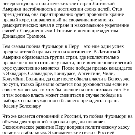
невероятную для политических элит стран Латинской
Америки настойчивость в достижении своих целей. Став
президентом, она гарантированно будет проводить крайне
правый курс, направленный на сворачивание многих
демократических начал в стране и максимальное укрепление
связей с Соединенными Штатами и лично президентом
Дональдом Трампом.
Тем самым победа Фухимори в Перу – это еще один успех
представителей правых сил на континенте. В Латинской
Америке образовалась группа стран, где исключительно
правые не просто отныне у власти, но и внешнеполитический
курс существенно меняется. После победы правых кандидатов
в Эквадоре, Сальвадоре, Гондурасе, Аргентине, Чили,
Колумбии, Боливии, да еще после обвала власти в Венесуэле,
по сути, только Бразилия остается под руководством если не
совсем уж левых, то хотя бы внешне на них похожих сил. Но
и там осенью власть может смениться в случае победы на
выборах сына осужденного бывшего президента страны
Флавиу Болсонару.
Что же касается отношений с Россией, то победа Фухимори на
объемы двусторонней торговли вряд ли повлияет.
Экономическое развитие Перу вопреки политическому хаосу
остается стабильным. Экономические связи с Россией