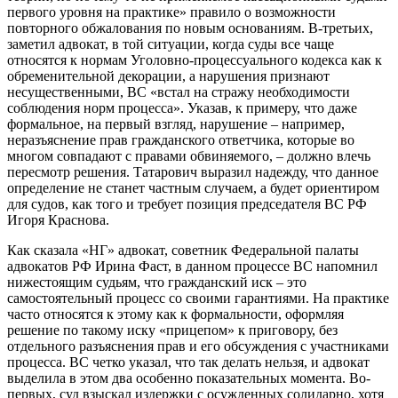
первого уровня на практике» правило о возможности
повторного обжалования по новым основаниям. В-третьих,
заметил адвокат, в той ситуации, когда суды все чаще
относятся к нормам Уголовно-процессуального кодекса как к
обременительной декорации, а нарушения признают
несущественными, ВС «встал на стражу необходимости
соблюдения норм процесса». Указав, к примеру, что даже
формальное, на первый взгляд, нарушение – например,
неразъяснение прав гражданского ответчика, которые во
многом совпадают с правами обвиняемого, – должно влечь
пересмотр решения. Татарович выразил надежду, что данное
определение не станет частным случаем, а будет ориентиром
для судов, как того и требует позиция председателя ВС РФ
Игоря Краснова.
Как сказала «НГ» адвокат, советник Федеральной палаты
адвокатов РФ Ирина Фаст, в данном процессе ВС напомнил
нижестоящим судьям, что гражданский иск – это
самостоятельный процесс со своими гарантиями. На практике
часто относятся к этому как к формальности, оформляя
решение по такому иску «прицепом» к приговору, без
отдельного разъяснения прав и его обсуждения с участниками
процесса. ВС четко указал, что так делать нельзя, и адвокат
выделила в этом два особенно показательных момента. Во-
первых, суд взыскал издержки с осужденных солидарно, хотя