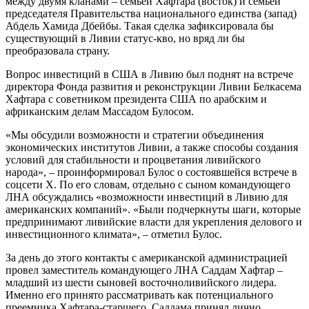
между двумя кланами – семьей Хафтара (восток) и семьей
председателя Правительства национального единства (запад)
Абдель Хамида Дбейбы. Такая сделка зафиксировала бы
существующий в Ливии статус-кво, но вряд ли бы
преобразовала страну.
Вопрос инвестиций в США в Ливию был поднят на встрече
директора Фонда развития и реконструкции Ливии Белкасема
Хафтара с советником президента США по арабским и
африканским делам Массадом Булосом.
«Мы обсудили возможности и стратегии объединения
экономических институтов Ливии, а также способы создания
условий для стабильности и процветания ливийского
народа», – проинформировал Булос о состоявшейся встрече в
соцсети X. По его словам, отдельно с сыном командующего
ЛНА обсуждались «возможности инвестиций в Ливию для
американских компаний». «Были подчеркнуты шаги, которые
предпринимают ливийские власти для укрепления делового и
инвестиционного климата», – отметил Булос.
За день до этого контакты с американской администрацией
провел заместитель командующего ЛНА Саддам Хафтар –
младший из шести сыновей восточноливийского лидера.
Именно его принято рассматривать как потенциального
преемника Хафтара-старшего. Саддама принял лично