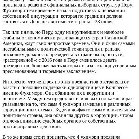
признавать решение официальных выборных структур Перу.
Фухимори тем временем начала подготовку к церемонии
собственной инаугурации, которая по традиции должна
состояться в День независимости страны – 28 июля.
Так или иначе, но Перу, одну из крупнейших и наиболее
стабильно экономически развивающихся стран Латинской
Америки, ждут явно непростые времена. Они и были самыми
нестабильными с политической точки зрения и раньше,
поскольку должность президента в стране была, по сути,
«расстрельной»: с 2016 года в Перу сменилось девять
президентов, большая часть которых оказалась под уголовным
преследованием и тюремным заключением.
Интересно, что четырех из этих президентов отстраняла от
власти с помощью поддержки однопартийцев в Конгрессе
именно Фухимори. Она обвинила их в коррупции и
непотизме. Между тем представители левых сил каждый раз
указывали на то, что сама Фухимори замешана в различных
коррупционных схемах. Будучи де-факто самым влиятельным
политиком страны, она обвиняла других в коррупции, чтобы
отвлечь внимание судебных органов от собственных
противоправных действий.
В то же время стоит признать, что Фухимори проявила