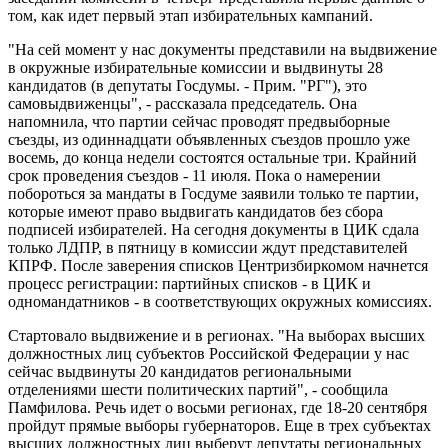
том, как идет первый этап избирательных кампаний.
"На сей момент у нас документы представили на выдвижение
в окружные избирательные комиссии и выдвинуты 28
кандидатов (в депутаты Госдумы. - Прим. "РГ"), это
самовыдвиженцы", - рассказала председатель. Она
напомнила, что партии сейчас проводят предвыборные
съезды, из одиннадцати объявленных съездов прошло уже
восемь, до конца недели состоятся остальные три. Крайний
срок проведения съездов - 11 июля. Пока о намерении
побороться за мандаты в Госдуме заявили только те партии,
которые имеют право выдвигать кандидатов без сбора
подписей избирателей. На сегодня документы в ЦИК сдала
только ЛДПР, в пятницу в комиссии ждут представителей
КПРФ. После заверения списков Центризбиркомом начнется
процесс регистрации: партийных списков - в ЦИК и
одномандатников - в соответствующих окружных комиссиях.
Стартовало выдвижение и в регионах. "На выборах высших
должностных лиц субъектов Российской Федерации у нас
сейчас выдвинуты 20 кандидатов региональными
отделениями шести политических партий", - сообщила
Памфилова. Речь идет о восьми регионах, где 18-20 сентября
пройдут прямые выборы губернаторов. Еще в трех субъектах
высших должностных лиц выберут депутаты региональных