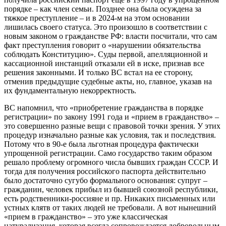
порядке – как член семьи. Позднее она была осуждена за
тяжкое преступление – и в 2024-м на этом основании
лишилась своего статуса. Это произошло в соответствии с
новым законом о гражданстве РФ: власти посчитали, что сам
факт преступления говорит о «нарушении обязательства
соблюдать Конституцию». Суды первой, апелляционной и
кассационной инстанций отказали ей в иске, признав все
решения законными. И только ВС встал на ее сторону,
отменив предыдущие судебные акты, но, главное, указав на
их фундаментальную некорректность.
ВС напомнил, что «приобретение гражданства в порядке
регистрации» по закону 1991 года и «прием в гражданство» –
это совершенно разные вещи с правовой точки зрения. У этих
процедур изначально разные как условия, так и последствия.
Потому что в 90-е была льготная процедура фактически
упрощенной регистрации. Само государство таким образом
решало проблему огромного числа бывших граждан СССР. И
тогда для получения российского паспорта действительно
было достаточно сугубо формального основания: супруг –
гражданин, человек прибыл из бывшей союзной республики,
есть родственники-россияне и пр. Никаких письменных или
устных клятв от таких людей не требовали. А вот нынешний
«прием в гражданство» – это уже классическая
натурализация, которая всегда сопровождается добровольным