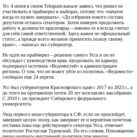
Усс 4 июня в своем Telegram-канале заявил, что решил не
участвовать в праймериз и выборах, потому что «начатое
когда-то нужно завершать». «До избрания нового состава
депутатов остаюсь сенатором. Затем намерен продолжить
работу в должности красноярца – именно ее я всегда считал
для себя самой ответственной. Здесь важен не официальный
статус, а прежде всего желание приносить пользу своему
краю», – написал экс-губернатор.
Не идти на праймериз – решение самого Усса и он не
обсуждал с руководством края, продолжать ли карьеру,
подчеркнул источник «Ведомостей» в администрации
региона. О том, что он может уйти из политики, «Ведомости»
сообщали еще 24 апреля.
Усс был губернатором Красноярского края с 2017 по 2023 г., а
до этого на протяжении почти 20 лет возглавлял заксобрание.
С 2010 г. он президент Сибирского федерального
университета.
Уход первого вице-губернатора в СФ, если он произойдет,
завершит целую эпоху, как завершит ее и вероятная почетная
отставка пока еще действующего сенатора Усса, отмечает
политолог Ростислав Туровский. По его словам, Пономаренко
решал вопросы внутренней политики при многих