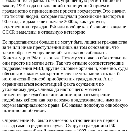
гражданства страны. То есть упрощенную регистрацию по
закону 1991 года и нынешний полноценный прием в
гражданство с принесением присяги государству. Это значит,
что тысячи людей, которые получали российские паспорта в
90-е годы и даже еще в начале 2000-х, как супруги,
родственники граждан РФ или вообще как бывшие граждане
СССР, выделены в отдельную категорию.
Ее представители больше не могут быть лишены гражданства
за те или иные преступления лишь на том основании, что
таким образом «нарушили обязательство соблюдать
Конституцию РФ и законы». Потому что такого обязательства
они просто не могли дать. Так что отныне соответствующие
подразделения МВД, другие силовые органы и, конечно, суды
обязаны в каждом конкретном случае устанавливать как бы
исторический способ приобретения гражданства. А не
ограничиваться констатацией факта осуждения по
уголовному делу. Однако до настоящего момента
нижестоящие судебные инстанции при рассмотрении
подобных кейсов как раз нередко придерживались именно
нормы материального права. ВС назвал подобную однобокую
позицию ошибочной.
Определение ВС было вынесено в отношении на первый
взгляд самого рядового случая. Супруга гражданина РФ
получила российский паспорт еще в 1997 году в упрощенном