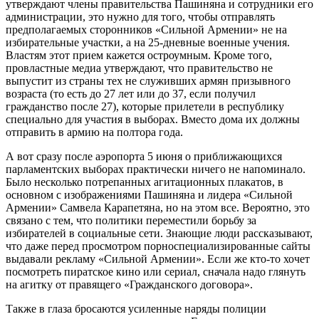
утверждают члены правительства Пашиняна и сотрудники его
администрации, это нужно для того, чтобы отправлять
предполагаемых сторонников «Сильной Армении» не на
избирательные участки, а на 25-дневные военные учения.
Властям этот прием кажется остроумным. Кроме того,
провластные медиа утверждают, что правительство не
выпустит из страны тех не служивших армян призывного
возраста (то есть до 27 лет или до 37, если получил
гражданство после 27), которые прилетели в республику
специально для участия в выборах. Вместо дома их должны
отправить в армию на полтора года.
А вот сразу после аэропорта 5 июня о приближающихся
парламентских выборах практически ничего не напоминало.
Было несколько потрепанных агитационных плакатов, в
основном с изображениями Пашиняна и лидера «Сильной
Армении» Самвела Карапетяна, но на этом все. Вероятно, это
связано с тем, что политики переместили борьбу за
избирателей в социальные сети. Знающие люди рассказывают,
что даже перед просмотром порноспециализированные сайты
выдавали рекламу «Сильной Армении». Если же кто-то хочет
посмотреть пиратское кино или сериал, сначала надо глянуть
на агитку от правящего «Гражданского договора».
Также в глаза бросаются усиленные наряды полиции