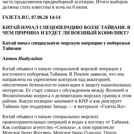
часть продолжения предвыборной агитации. Итоги выборов
должны стать известны в ночь на 8 июня.
ГАЗЕТА.RU, 07.06.26 14:14
КИТАЙ НАЧАЛ СПЕЦОПЕРАЦИЮ ВОЗЛЕ ТАЙВАНЯ. В
ЧЕМ ПРИЧИНА И БУДЕТ ЛИ ВОЕННЫЙ КОНФЛИКТ?
Китай начал специальную морскую операцию у побережья
Тайваня
Антон Ишбульдин
Китай объявил о начале специальной морской операции у
восточного побережья Тайваня. В Пекине заявили, что она
направлена на укрепление контроля над акваторией,
обеспечение безопасности навигации и защиту национальных
интересов. Ее старт совпал с обсуждением между Японией и
Филиппинами вопроса о делимитации морских границ в этом
районе. Какую позицию занимают в КНР и как реагирует
Тайвань при поддержке Запада — в материале «Газеты.Ru».
Китай объявил о начале специальных морских
правоохранительных операций в водах к востоку от Тайваня.
Как сообщило агентство «Синьхуа», к ним привлекли
Морское бюро Фуцзянь, Морское бюро Гуандун, Центр