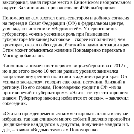
заксобрания, занял первое место в Енисейском избирательном
округе. За чиновника проголосовали 4556 выборщиков.
Пономаренко сам захотел стать сенатором и добился согласия
на переезд в Совет Федерации (СФ) в федеральном центре,
утверждают источники «Ведомостей». У первого вице-
губернатора «очень усеченная роль при [нынешнем
губернаторе Михаиле] Котюкове – скорее исполнителя, чем
креатора», сказал собеседник, близкий к администрации края.
Этим может объясняться желание Пономаренко переехать в
Москву, добавил он.
Чиновник занимает пост первого вице-губернатора с 2012 г.,
но и до этого около 10 лет на разных уровнях занимался
вопросами внутренней политики в администрации края. Он
«сильно засиделся», говорит еще один источник, близкий к
региону. По его словам, Пономаренко уходит в СФ «из-за
противоречий с губернатором». «Элиты сочтут это хорошим
знаком. Губернатор наконец избавится от опеки», – заключил
собеседник.
«Считаю преждевременным комментировать планы в случае
избрания, так как слишком много событий должно произойти
[выдвижение кандидатом в депутаты, получение мандата и т.
д.]», – заявил «Ведомостям» сам Пономаренко.