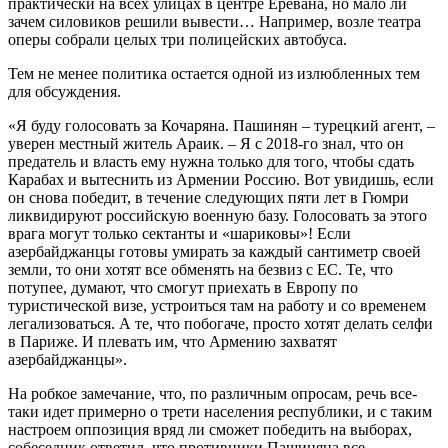
практически на всех улицах в центре Еревана, но мало ли
зачем силовиков решили вывести… Например, возле театра
оперы собрали целых три полицейских автобуса.
Тем не менее политика остается одной из излюбленных тем
для обсуждения.
«Я буду голосовать за Кочаряна. Пашинян – турецкий агент, –
уверен местный житель Араик. – Я с 2018-го знал, что он
предатель и власть ему нужна только для того, чтобы сдать
Карабах и вытеснить из Армении Россию. Вот увидишь, если
он снова победит, в течение следующих пяти лет в Гюмри
ликвидируют российскую военную базу. Голосовать за этого
врага могут только сектанты и «шариковы»! Если
азербайджанцы готовы умирать за каждый сантиметр своей
земли, то они хотят все обменять на безвиз с ЕС. Те, что
потупее, думают, что смогут приехать в Европу по
туристической визе, устроиться там на работу и со временем
легализоваться. А те, что побогаче, просто хотят делать селфи
в Париже. И плевать им, что Армению захватят
азербайджанцы».
На робкое замечание, что, по различным опросам, речь все-
таки идет примерно о трети населения республики, и с таким
настроем оппозиция вряд ли сможет победить на выборах,
собеседник ответил, что противники Пашиняна все