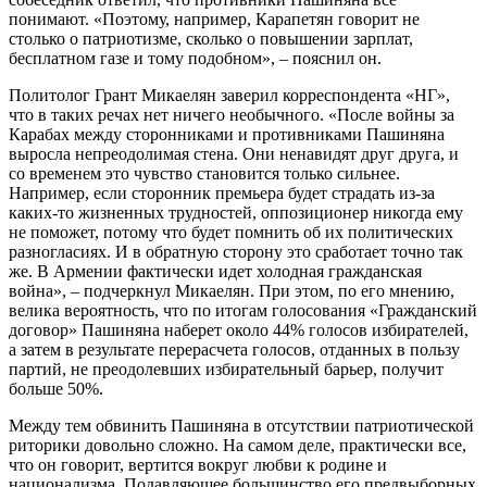
понимают. «Поэтому, например, Карапетян говорит не
столько о патриотизме, сколько о повышении зарплат,
бесплатном газе и тому подобном», – пояснил он.
Политолог Грант Микаелян заверил корреспондента «НГ»,
что в таких речах нет ничего необычного. «После войны за
Карабах между сторонниками и противниками Пашиняна
выросла непреодолимая стена. Они ненавидят друг друга, и
со временем это чувство становится только сильнее.
Например, если сторонник премьера будет страдать из-за
каких-то жизненных трудностей, оппозиционер никогда ему
не поможет, потому что будет помнить об их политических
разногласиях. И в обратную сторону это сработает точно так
же. В Армении фактически идет холодная гражданская
война», – подчеркнул Микаелян. При этом, по его мнению,
велика вероятность, что по итогам голосования «Гражданский
договор» Пашиняна наберет около 44% голосов избирателей,
а затем в результате перерасчета голосов, отданных в пользу
партий, не преодолевших избирательный барьер, получит
больше 50%.
Между тем обвинить Пашиняна в отсутствии патриотической
риторики довольно сложно. На самом деле, практически все,
что он говорит, вертится вокруг любви к родине и
национализма. Подавляющее большинство его предвыборных