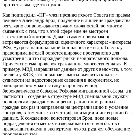
протесты там, где это нужно.
Как подтвердил «НГ» член президентского Совета по правам
человека Александр Брод, получение и лишение гражданства
регулярно сопровождаются рядом сложностей, во многом
связанных с тем, что в этой сфере еще не выстроен
эффективный контроль. Даже в самом новом законе
встречаются формулировки оценочного характера: «интересы
РФ», «угроза национальной безопасности» и др. То есть у
правоприменителей остается широкое пространство для
усмотрения, а это порождает риски избирательного подхода.
Причем система проверок гражданина многоступенчатая. К
примеру, МВД запрашивает данные от других ведомств, в том
числе и у ФСБ, что повышает шансы выявить скрытые
судимости ил недостоверные сведения в документах, но
одновременно может затянуть процедуру под
бюрократические барьеры. Реформа миграционной сферы, а в
частности – создание в структуре МВД специальной службы
по вопросам гражданства и регистрации иностранных
граждан как раз и направлена на централизацию и усиление
контроля, в том числе за счет цифровизации и интеграции баз
данных. К сожалению, констатировал Брод, пока новые
подразделения на местах воздерживаются от контактов с
правозащитниками и экспертами, что затрудняет обсуждение
проблемных тем.