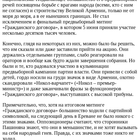
речей посвящены борьбе с врагами народа (всеми, кто с ним
не согласен) и строительству Великой Армении, только не от
моря до моря, а в ее нынешних границах. Не стал
исключением и финальный предвыборный митинг
«Гражданского договора», в котором 5 июня приняли участие
несколько десятков тысяч человек.
Конечно, глядя на некоторых из них, можно было бы решить,
что им сказали или даже заставили прийти на акцию. Они
держались отдельными группами, слабо реагировали на
ораторов и вообще как будто ждали завершения собрания. Но
были и те, кто радовался участию в кульминации
предвыборной кампании партии власти. Они привели с собой
детей, гордо носили на груди значок в виде Армении, охотно
скандировали «Никол-варчапет» («Никол – премьер-
министр») и даже заканчивали фразы за функционеров
«Гражданского договора», выступавших с высокой трибуны.
Примечательно, что, хотя на итоговом митинге
«Гражданского договора» большинство ходили с партийной
символикой, на следующий день в Ереване не было никого с
этими знаками. Оппозиционеры считают, что сторонники
Пашиняна знают, что они в меньшинстве, и не хотят вызывать
на себя народный гнев. Правда, с их значками тоже никто не
ходил.