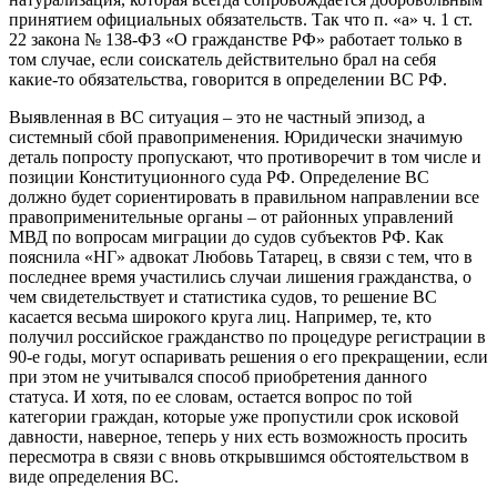
принятием официальных обязательств. Так что п. «а» ч. 1 ст.
22 закона № 138-ФЗ «О гражданстве РФ» работает только в
том случае, если соискатель действительно брал на себя
какие-то обязательства, говорится в определении ВС РФ.
Выявленная в ВС ситуация – это не частный эпизод, а
системный сбой правоприменения. Юридически значимую
деталь попросту пропускают, что противоречит в том числе и
позиции Конституционного суда РФ. Определение ВС
должно будет сориентировать в правильном направлении все
правоприменительные органы – от районных управлений
МВД по вопросам миграции до судов субъектов РФ. Как
пояснила «НГ» адвокат Любовь Татарец, в связи с тем, что в
последнее время участились случаи лишения гражданства, о
чем свидетельствует и статистика судов, то решение ВС
касается весьма широкого круга лиц. Например, те, кто
получил российское гражданство по процедуре регистрации в
90-е годы, могут оспаривать решения о его прекращении, если
при этом не учитывался способ приобретения данного
статуса. И хотя, по ее словам, остается вопрос по той
категории граждан, которые уже пропустили срок исковой
давности, наверное, теперь у них есть возможность просить
пересмотра в связи с вновь открывшимся обстоятельством в
виде определения ВС.