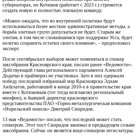
губернаторах, но Котюков (работает с 2023 г.) стремится
создать новую и полностью лояльную команду.
«Можно ожидать, что во внутренней политике будут
использоваться более жесткие административные методы, а
борьба элитных групп допускаться не будет. Старым же
элитам, в том числе сложившимся при поддержке Усса, будет
нелегко сохранить остатки своего влияния», – предположил
эксперт.
После сентябрьских выборов может поменяться и спикер
заксобрания Красноярского края, писали ранее «Ведомости».
Действующий глава регионального парламента Алексей
Додатко в праймериз не участвовал. Зато в них одержали
победу последний избранный мэр Красноярска Эдхам
Акбулатов, работавший в конце 2010-х в правительстве края
вместе с Котюковым (тот тогда возглавлял региональный
минфин), и бывший директор красноярского
представительства ПАО «Горно-металлургическая компания
«Норильский никель» Дмитрий Свиридов.
13 мая «Ведомости» писали, что последний может стать
спикером. Этот пост Свиридов занимал в предыдущем созыве
заксобрания. Сейчас он является вице-спикером легислатуры.