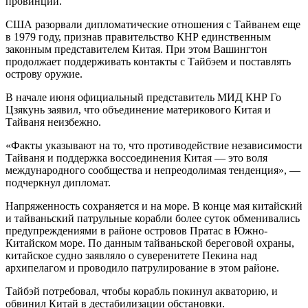
провинций.
США разорвали дипломатические отношения с Тайванем еще
в 1979 году, признав правительство КНР единственным
законным представителем Китая. При этом Вашингтон
продолжает поддерживать контакты с Тайбэем и поставлять
острову оружие.
В начале июня официальный представитель МИД КНР Го
Цзякунь заявил, что объединение материкового Китая и
Тайваня неизбежно.
«Факты указывают на то, что противодействие независимости
Тайваня и поддержка воссоединения Китая — это воля
международного сообщества и непреодолимая тенденция», —
подчеркнул дипломат.
Напряженность сохраняется и на море. В конце мая китайский
и тайваньский патрульные корабли более суток обменивались
предупреждениями в районе островов Пратас в Южно-
Китайском море. По данным тайваньской береговой охраны,
китайское судно заявляло о суверенитете Пекина над
архипелагом и проводило патрулирование в этом районе.
Тайбэй потребовал, чтобы корабль покинул акваторию, и
обвинил Китай в дестабилизации обстановки.