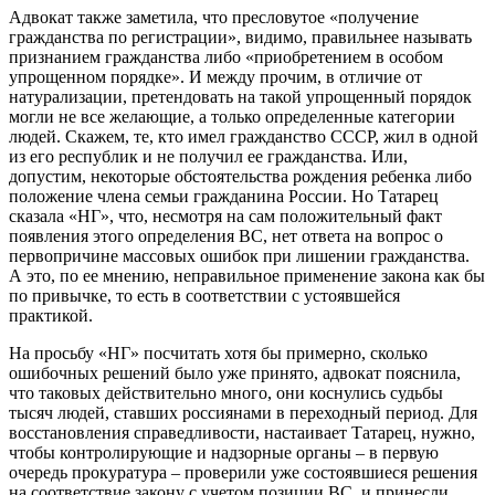
Адвокат также заметила, что пресловутое «получение
гражданства по регистрации», видимо, правильнее называть
признанием гражданства либо «приобретением в особом
упрощенном порядке». И между прочим, в отличие от
натурализации, претендовать на такой упрощенный порядок
могли не все желающие, а только определенные категории
людей. Скажем, те, кто имел гражданство СССР, жил в одной
из его республик и не получил ее гражданства. Или,
допустим, некоторые обстоятельства рождения ребенка либо
положение члена семьи гражданина России. Но Татарец
сказала «НГ», что, несмотря на сам положительный факт
появления этого определения ВС, нет ответа на вопрос о
первопричине массовых ошибок при лишении гражданства.
А это, по ее мнению, неправильное применение закона как бы
по привычке, то есть в соответствии с устоявшейся
практикой.
На просьбу «НГ» посчитать хотя бы примерно, сколько
ошибочных решений было уже принято, адвокат пояснила,
что таковых действительно много, они коснулись судьбы
тысяч людей, ставших россиянами в переходный период. Для
восстановления справедливости, настаивает Татарец, нужно,
чтобы контролирующие и надзорные органы – в первую
очередь прокуратура – проверили уже состоявшиеся решения
на соответствие закону с учетом позиции ВС, и принесли