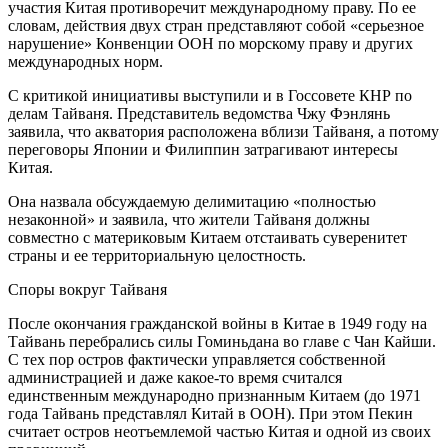
участия Китая противоречит международному праву. По ее
словам, действия двух стран представляют собой «серьезное
нарушение» Конвенции ООН по морскому праву и других
международных норм.
С критикой инициативы выступили и в Госсовете КНР по
делам Тайваня. Представитель ведомства Чжу Фэнлянь
заявила, что акватория расположена вблизи Тайваня, а потому
переговоры Японии и Филиппин затрагивают интересы
Китая.
Она назвала обсуждаемую делимитацию «полностью
незаконной» и заявила, что жители Тайваня должны
совместно с материковым Китаем отстаивать суверенитет
страны и ее территориальную целостность.
Споры вокруг Тайваня
После окончания гражданской войны в Китае в 1949 году на
Тайвань перебрались силы Гоминьдана во главе с Чан Кайши.
С тех пор остров фактически управляется собственной
администрацией и даже какое-то время считался
единственным международно признанным Китаем (до 1971
года Тайвань представлял Китай в ООН). При этом Пекин
считает остров неотъемлемой частью Китая и одной из своих