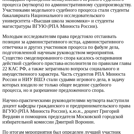
процесса (муткорта) по административному судопроизводству.
Участниками модельного судебного процесса стали студенты
бакалавриата Национального исследовательского
университета «Высшая школа экономики» и студенты
магистратуры ВГУЮ (РПА Минюста России).
Молодым исследователям права предстояло отстаивать
позиции за административного истца, административного
ответчика и других участников процесса по фабуле дела,
подготовленной научным руководством мероприятия.
Существо смоделированного спора касалось оспаривания
действий судебного пристава-исполнителя по правилам главы
22 КАС РФ, а также затрагивало вопросы социального и
имущественного характера. Часть студентов РПА Минюста
России и НИУ ВШЭ стали судьями игрового дела, в задачу
которых входило не только общее ведение судебного
процесса, но и разрешение предложенного спора.
Научно-практическими руководителями муткорта выступили
доцент кафедры гражданского и предпринимательского права
ВГУЮ (РПА Минюста России), к.ю.н., доцент Григорий
Вердиян и помощник председателя Московской городской
избирательной комиссии Дмитрий Воронин.
По итогам мероприятия был определен лучший участник