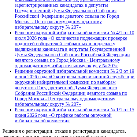
зарегистрированных кандидатах в депутаты
Государственной Думы Федерального Собрания
Российской Федерации девятого созыва по Город
Москва - Центральному одномандатному
избирательному округу № 207»
Решение окружной избирательной комиссии № 4/1 от 10
июля 2026 года «О количестве подлежащих проверке
подписей избирателей, собранных в поддержку
выдвижения кандидата в депутаты Государственной
Думы Федерального Собрания Российской Федерации
девятого созыва по Город Москва - Центральному
одномандатному избирательному округу № 207»
Решение окружной избирательной комиссии № 2/3 от 19
июня 2026 года «О контрольно-ревизионной службе при
окружной избирательной комиссии по выборам
депутатов Государственной Думы Федерального
Собрания Российской Федерации девятого созыва по
Город Москва - Центральному одномандатному
избирательному округу № 207»
Решение окружной избирательной комиссии № 1/1 от 15
июня 2026 года «О графике работы окружной
избирательной комиссии»
Решения о регистрации, отказе в регистрации кандидатов,
решения, принимаемые в связи с утратой статуса